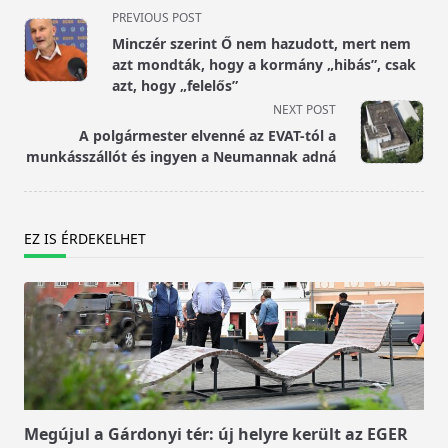
<span
PREVIOUS POST
class="nav-
Minczér szerint Ő nem hazudott, mert nem
subtitle
azt mondták, hogy a kormány „hibás”, csak
screen-
azt, hogy „felelős”
reader-
NEXT POST
text">Page</span>
A polgármester elvenné az EVAT-tól a
munkásszállót és ingyen a Neumannak adná
EZ IS ÉRDEKELHET
Megújul a Gárdonyi tér: új helyre került az EGER