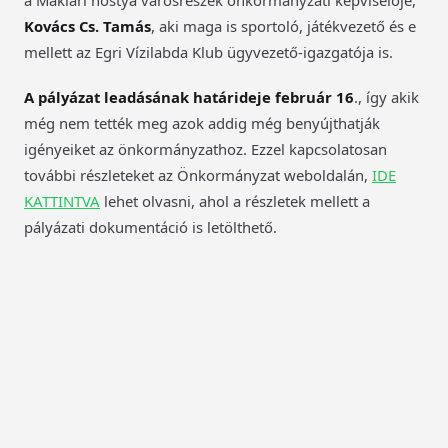
a Maklári hóstya városrészek önkormányzati képviselője,
Kovács Cs. Tamás
, aki maga is sportoló, játékvezető és e
mellett az Egri Vízilabda Klub ügyvezető-igazgatója is.
A pályázat leadásának határideje február 16
., így akik
még nem tették meg azok addig még benyújthatják
igényeiket az önkormányzathoz. Ezzel kapcsolatosan
további részleteket az Önkormányzat weboldalán,
IDE
KATTINTVA
lehet olvasni, ahol a részletek mellett a
pályázati dokumentáció is letölthető.