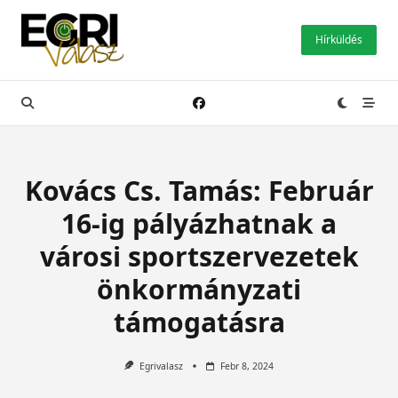
Skip
to
Hírküldés
content
Kovács Cs. Tamás: Február
16-ig pályázhatnak a
városi sportszervezetek
önkormányzati
támogatásra
Egrivalasz
Febr 8, 2024