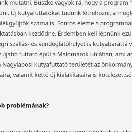
unk mutatni. Büszke vagyok rá, hogy a program “
dni. Új kutyafuttatókat tudunk létrehozni, a meg
ülékgyűjtők száma is. Fontos eleme a programnak
 oktatásban kezdődne. Érdemben kell lépnünk ez
egri szállás- és vendéglátóhelyet is kutyabaráttá v
 újabb futtató épül a Malomárok utcában, ami a
 Nagylaposi kutyafuttató területét az önkormány
ára, valamit kettő új kialakítására is kötelezettsé
őbb problémának?
egfontosabb eleme, hogy a nem-kutyások és a ku