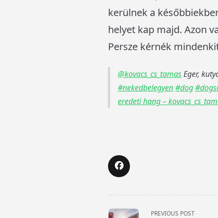
kerülnek a későbbiekben
helyet kap majd. Azon v
Persze kérnék mindenkit,
@kovacs_cs_tamas
Eger, kuty
#nekedbelegyen
#dog
#dogso
eredeti hang – kovacs_cs_ta
<span
PREVIOUS POST