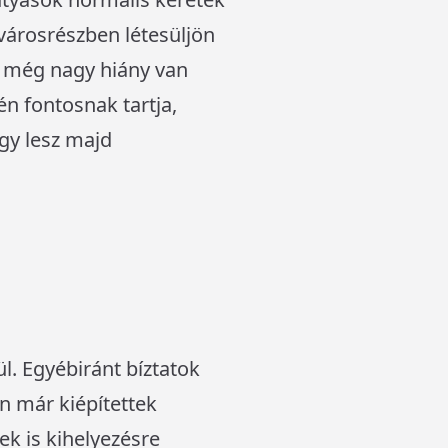
városrészben létesüljön
ul még nagy hiány van
én fontosnak tartja,
gy lesz majd
ül. Egyébiránt bíztatok
n már kiépítettek
ek is kihelyezésre