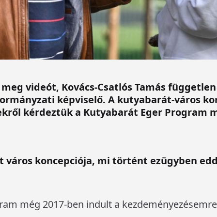
t meg videót, Kovács-Csatlós Tamás független 
kormányzati képviselő. A kutyabarát-város kon
sekről kérdeztük a Kutyabarát Eger Program
t város koncepciója, mi történt ezügyben ed
gram még 2017-ben indult a kezdeményezésemre