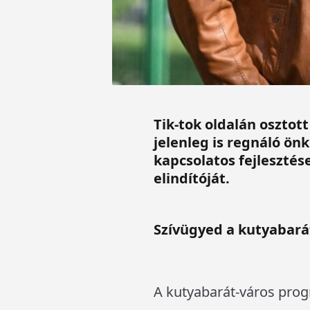
Tik-tok oldalán osztot
jelenleg is regnáló ön
kapcsolatos fejleszté
elindítóját.
Szívügyed a kutyabará
A kutyabarát-város pro