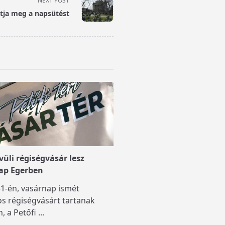
NEXT POST
atja meg a napsütést
üli régiségvásár lesz
ap Egerben
1-én, vasárnap ismét
s régiségvásárt tartanak
, a Petőfi
...