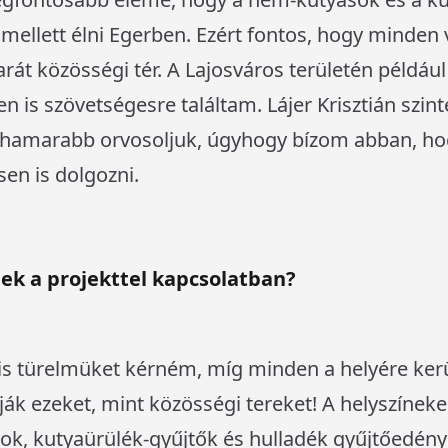
mellett élni Egerben. Ezért fontos, hogy minden 
barát közösségi tér. A Lajosváros területén példá
n is szövetségesre találtam. Lájer Krisztián szint
ihamarabb orvosoljuk, úgyhogy bízom abban, ho
en is dolgozni.
ek a projekttel kapcsolatban?
, kis türelmüket kérném, míg minden a helyére ker
ák ezeket, mint közösségi tereket! A helyszíneke
ok, kutyaürülék-gyűjtők és hulladék gyűjtőedény