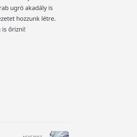
rab ugró akadály is
etet hozzunk létre.
s őrizni!