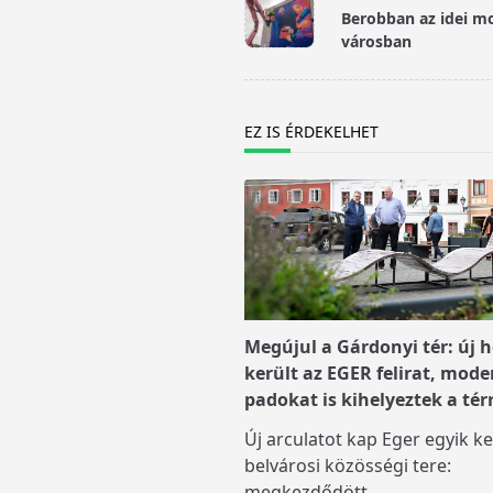
class="nav-
Berobban az idei m
subtitle
városban
screen-
reader-
text">Page</span>
EZ IS ÉRDEKELHET
Megújul a Gárdonyi tér: új h
került az EGER felirat, mode
padokat is kihelyeztek a tér
Új arculatot kap Eger egyik ke
belvárosi közösségi tere:
megkezdődött
...