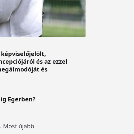
képviselőjelölt,
cepciójáról és az ezzel
 megálmodóját és
dig Egerben?
. Most újabb