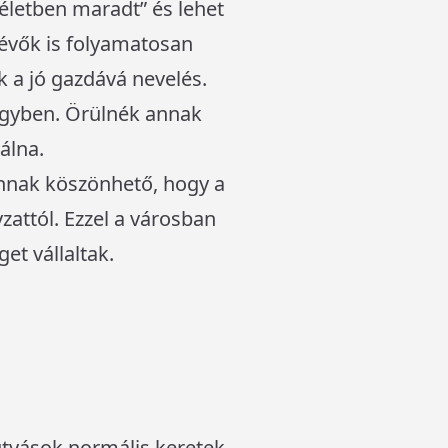
életben maradt” és lehet
lévők is folyamatosan
 a jó gazdává nevelés.
ügyben. Örülnék annak
álna.
nnak köszönhető, hogy a
zattól. Ezzel a városban
get vállaltak.
tyások normális keretek