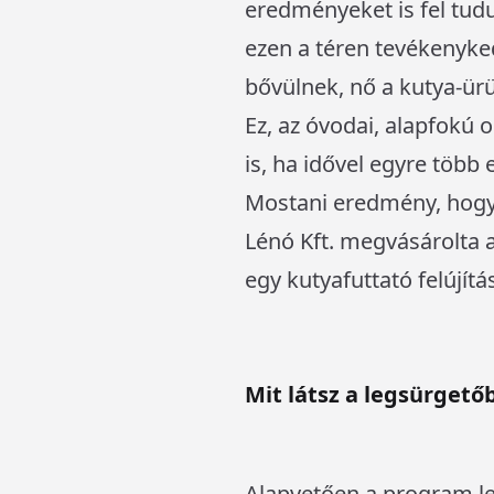
eredményeket is fel tud
ezen a téren tevékenyke
bővülnek, nő a kutya-ür
Ez, az óvodai, alapfokú
is, ha idővel egyre több 
Mostani eredmény, hogy
Lénó Kft. megvásárolta a
egy kutyafuttató felújítás
Mit látsz a legsürget
Alapvetően a program l