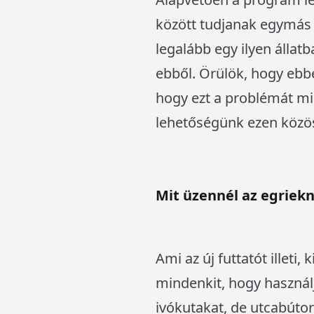
között tudjanak egymás 
legalább egy ilyen állat
ebből. Örülök, hogy ebbe
hogy ezt a problémát m
lehetőségünk ezen közös
Mit üzennél az egriekn
Ami az új futtatót illeti
mindenkit, hogy használj
ivókutakat, de utcabútor