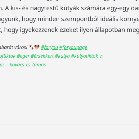
. A kis- és nagytestű kutyák számára egy-egy da
agyunk, hogy minden szempontból ideális környez
 hogy igyekezzenek ezeket ilyen állapotban meg i
abarát város!
#foryou
#foryoupage
ftiktok
#eger
#érsekkert
#kutya
#kutyatiktok
♬
mas – kovacs_cs_tamas