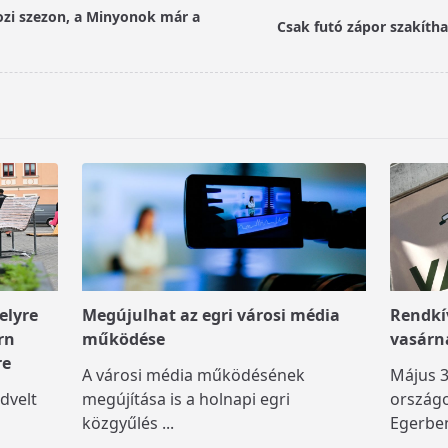
ozi szezon, a Minyonok már a
Csak futó zápor szakíth
elyre
Megújulhat az egri városi média
Rendkív
rn
működése
vasárn
re
A városi média működésének
Május 3
dvelt
megújítása is a holnapi egri
országo
közgyűlés
...
Egerben