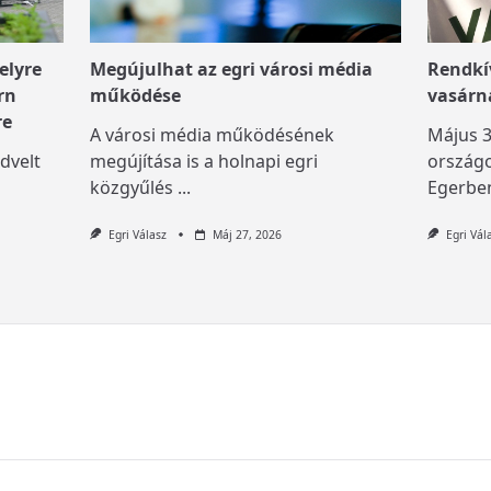
elyre
Megújulhat az egri városi média
Rendkív
rn
működése
vasárn
re
A városi média működésének
Május 3
dvelt
megújítása is a holnapi egri
országo
közgyűlés
...
Egerben
Egri Válasz
Máj 27, 2026
Egri Vál