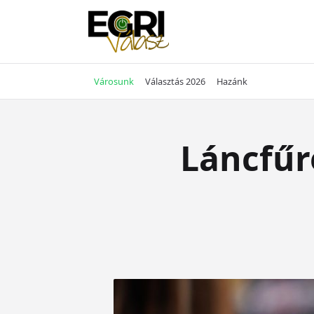
Skip
to
content
Városunk
Választás 2026
Hazánk
Láncfűré