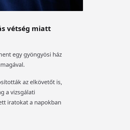
ás vétség miatt
ement egy gyöngyösi ház
t magával.
sították az elkövetőt is,
g a vizsgálati
ett iratokat a napokban