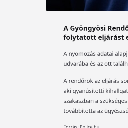
A Gyöngyösi Rendőr
folytatott eljárást 
A nyomozás adatai alapj
udvarába és az ott talál
A rendőrök az eljárás sor
aki gyanúsítotti kihallg
szakaszban a szükséges e
továbbította az ügyészs
Forrás: Police.hu