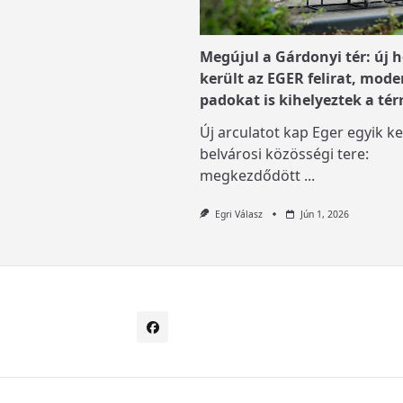
Megújul a Gárdonyi tér: új h
került az EGER felirat, mode
padokat is kihelyeztek a tér
Új arculatot kap Eger egyik ke
belvárosi közösségi tere:
megkezdődött
...
Egri Válasz
Jún 1, 2026