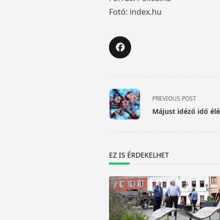
Fotó: index.hu
<span
PREVIOUS POST
class="nav-
Májust idéző idő élé
subtitle
screen-
reader-
text">Page</span>
EZ IS ÉRDEKELHET