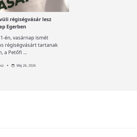
üli régiségvásár lesz
ap Egerben
1-én, vasárnap ismét
s régiségvásárt tartanak
, a Petőfi
...
asz
Máj 26, 2026