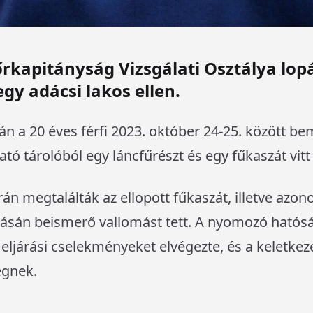
kapitányság Vizsgálati Osztálya lop
egy adácsi lakos ellen.
án a 20 éves férfi 2023. október 24-25. között b
ható tárolóból egy láncfűrészt és egy fűkaszát vit
án megtalálták az ellopott fűkaszát, illetve azono
atásán beismerő vallomást tett. A nyomozó hatósá
ljárási cselekményeket elvégezte, és a keletkez
égnek.