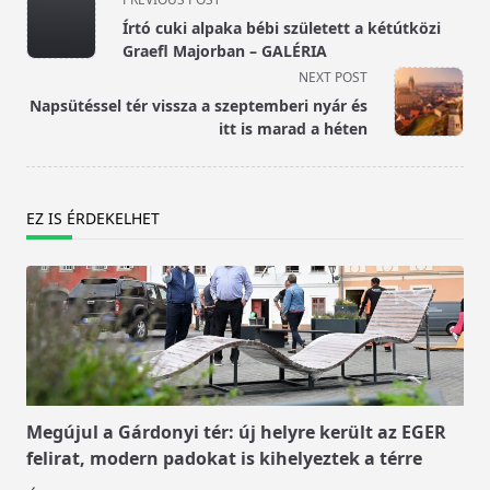
class="nav-
Írtó cuki alpaka bébi született a kétútközi
subtitle
Graefl Majorban – GALÉRIA
screen-
NEXT POST
reader-
Napsütéssel tér vissza a szeptemberi nyár és
text">Page</span>
itt is marad a héten
EZ IS ÉRDEKELHET
Megújul a Gárdonyi tér: új helyre került az EGER
felirat, modern padokat is kihelyeztek a térre