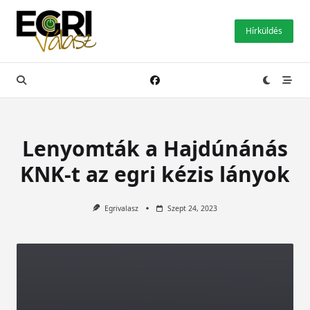
Skip
to
Hírküldés
content
Lenyomták a Hajdúnánás
KNK-t az egri kézis lányok
Egrivalasz
Szept 24, 2023