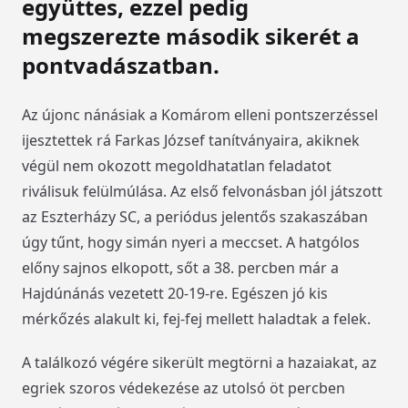
együttes, ezzel pedig
megszerezte második sikerét a
pontvadászatban.
Az újonc nánásiak a Komárom elleni pontszerzéssel
ijesztettek rá Farkas József tanítványaira, akiknek
végül nem okozott megoldhatatlan feladatot
riválisuk felülmúlása. Az első felvonásban jól játszott
az Eszterházy SC, a periódus jelentős szakaszában
úgy tűnt, hogy simán nyeri a meccset. A hatgólos
előny sajnos elkopott, sőt a 38. percben már a
Hajdúnánás vezetett 20-19-re. Egészen jó kis
mérkőzés alakult ki, fej-fej mellett haladtak a felek.
A találkozó végére sikerült megtörni a hazaiakat, az
egriek szoros védekezése az utolsó öt percben