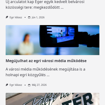
Új arculatot kap Eger egyik kedvelt belvárosi
közösségi tere: megkezdődött
...
Egri Válasz
Jún 1, 2026
Megújulhat az egri városi média működése
A városi média működésének megújítása is a
holnapi egri közgyűlés
...
Egri Válasz
Máj 27, 2026