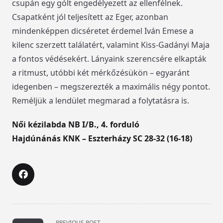
csupán egy gólt engedélyezett az ellenfélnek.
Csapatként jól teljesített az Eger, azonban
mindenképpen dicséretet érdemel Iván Emese a
kilenc szerzett találatért, valamint Kiss-Gadányi Maja
a fontos védésekért. Lányaink szerencsére elkapták
a ritmust, utóbbi két mérkőzésükön – egyaránt
idegenben – megszerezték a maximális négy pontot.
Reméljük a lendület megmarad a folytatásra is.
Női kézilabda NB I/B., 4. forduló
Hajdúnánás KNK – Eszterházy SC 28-32 (16-18)
<span
PREVIOUS POST