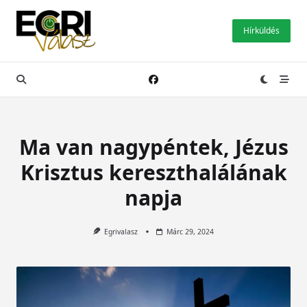
Skip
to
Hírküldés
content
Ma van nagypéntek, Jézus
Krisztus kereszthalálának
napja
Egrivalasz
Márc 29, 2024