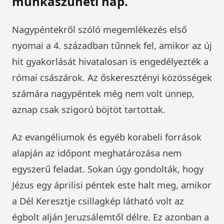
munkaszüneti nap.
Nagypéntekről szóló megemlékezés első
nyomai a 4. században tűnnek fel, amikor az új
hit gyakorlását hivatalosan is engedélyezték a
római császárok. Az őskeresztényi közösségek
számára nagypéntek még nem volt ünnep,
aznap csak szigorú böjtöt tartottak.
Az evangéliumok és egyéb korabeli források
alapján az időpont meghatározása nem
egyszerű feladat. Sokan úgy gondolták, hogy
Jézus egy áprilisi péntek este halt meg, amikor
a Dél Keresztje csillagkép látható volt az
égbolt alján Jeruzsálemtől délre. Ez azonban a