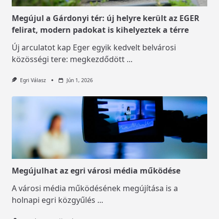
Megújul a Gárdonyi tér: új helyre került az EGER
felirat, modern padokat is kihelyeztek a térre
Új arculatot kap Eger egyik kedvelt belvárosi
közösségi tere: megkezdődött
...
Egri Válasz
Jún 1, 2026
Megújulhat az egri városi média működése
A városi média működésének megújítása is a
holnapi egri közgyűlés
...