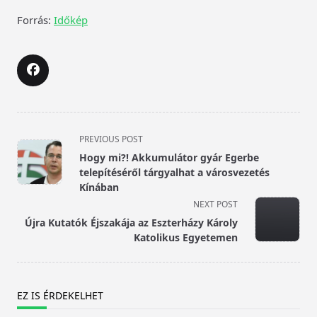
Forrás:
Időkép
<span
PREVIOUS POST
class="nav-
Hogy mi?! Akkumulátor gyár Egerbe
subtitle
telepítéséről tárgyalhat a városvezetés
screen-
Kínában
reader-
NEXT POST
text">Page</span>
Újra Kutatók Éjszakája az Eszterházy Károly
Katolikus Egyetemen
EZ IS ÉRDEKELHET