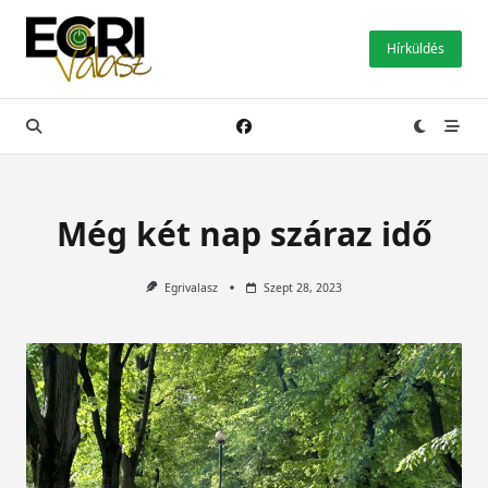
Skip
to
Hírküldés
content
Még két nap száraz idő
Egrivalasz
Szept 28, 2023