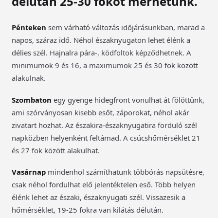
délután 25-30 fokot mérhetünk.
Pénteken
sem várható változás időjárásunkban, marad a
napos, száraz idő. Néhol északnyugaton lehet élénk a
délies szél. Hajnalra pára-, ködfoltok képződhetnek. A
minimumok 9 és 16, a maximumok 25 és 30 fok között
alakulnak.
Szombaton
egy gyenge hidegfront vonulhat át fölöttünk,
ami szórványosan kisebb esőt, záporokat, néhol akár
zivatart hozhat. Az északira-északnyugatira forduló szél
napközben helyenként feltámad. A csúcshőmérséklet 21
és 27 fok között alakulhat.
Vasárnap
mindenhol számíthatunk többórás napsütésre,
csak néhol fordulhat elő jelentéktelen eső. Több helyen
élénk lehet az északi, északnyugati szél. Vissazesik a
hőmérséklet, 19-25 fokra van kilátás délután.