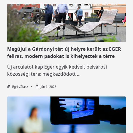
Megújul a Gárdonyi tér: új helyre került az EGER
felirat, modern padokat is kihelyeztek a térre
Új arculatot kap Eger egyik kedvelt belvárosi
közösségi tere: megkezdődött
...
Egri Válasz
Jún 1, 2026