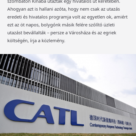
szombaton Kínába utaztak egy hivatalos út keretében.
Ahogyan azt is hallani azóta, hogy nem csak az utazás
eredeti és hivatalos programja volt az egyetlen ok, amiért
ezt az öt napos, bolygónk másik felére szólító üzleti
utazást bevállalták – persze a Városháza és az egriek
költségén, írja a közlemény.