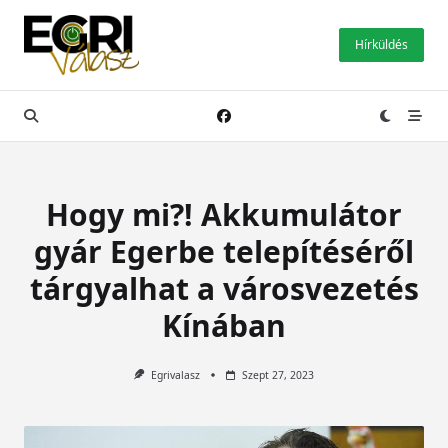
Skip
to
Hírküldés
content
Hogy mi?! Akkumulátor
gyár Egerbe telepítéséről
tárgyalhat a városvezetés
Kínában
Egrivalasz
Szept 27, 2023