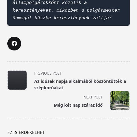
állampolgárokként kezelik a 
keresztényeket, miközben a polgármester 
önmagát büszke kereszténynek vallja?
<span
PREVIOUS POST
class="nav-
Az idősek napja alkalmából köszöntötték a
subtitle
szépkorúakat
screen-
NEXT POST
reader-
Még két nap száraz idő
text">Page</span>
EZ IS ÉRDEKELHET