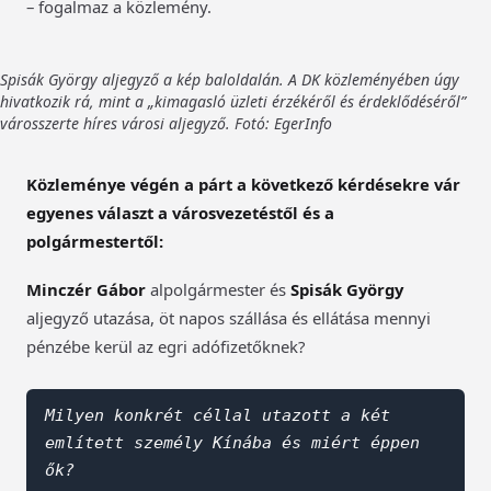
– fogalmaz a közlemény.
Spisák György aljegyző a kép baloldalán. A DK közleményében úgy
hivatkozik rá, mint a „kimagasló üzleti érzékéről és érdeklődéséről”
városszerte híres városi aljegyző. Fotó: EgerInfo
Közleménye végén a párt a következő kérdésekre vár
egyenes választ a városvezetéstől és a
polgármestertől:
Minczér Gábor
alpolgármester és
Spisák György
aljegyző utazása, öt napos szállása és ellátása mennyi
pénzébe kerül az egri adófizetőknek?
Milyen konkrét céllal utazott a két 
említett személy Kínába és miért éppen 
ők?