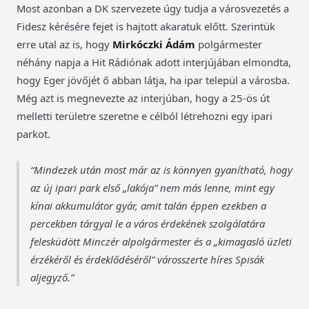
Most azonban a DK szervezete úgy tudja a városvezetés a
Fidesz kérésére fejet is hajtott akaratuk előtt. Szerintük
erre utal az is, hogy
Mirkóczki Ádám
polgármester
néhány napja a Hit Rádiónak adott interjújában elmondta,
hogy Eger jövőjét ő abban látja, ha ipar települ a városba.
Még azt is megnevezte az interjúban, hogy a 25-ös út
melletti területre szeretne e célból létrehozni egy ipari
parkot.
Mindezek után most már az is könnyen gyanítható, hogy
az új ipari park első „lakója” nem más lenne, mint egy
kínai akkumulátor gyár, amit talán éppen ezekben a
percekben tárgyal le a város érdekének szolgálatára
felesküdött Minczér alpolgármester és a „kimagasló üzleti
érzékéről és érdeklődéséről” városszerte híres Spisák
aljegyző.