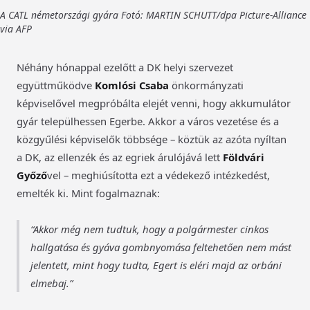
A CATL németországi gyára Fotó: MARTIN SCHUTT/dpa Picture-Alliance
via AFP
Néhány hónappal ezelőtt a DK helyi szervezet
együttműködve
Komlósi Csaba
önkormányzati
képviselővel megpróbálta elejét venni, hogy akkumulátor
gyár települhessen Egerbe. Akkor a város vezetése és a
közgyűlési képviselők többsége – köztük az azóta nyíltan
a DK, az ellenzék és az egriek árulójává lett
Földvári
Győző
vel – meghiúsította ezt a védekező intézkedést,
emelték ki. Mint fogalmaznak:
Akkor még nem tudtuk, hogy a polgármester cinkos
hallgatása és gyáva gombnyomása feltehetően nem mást
jelentett, mint hogy tudta, Egert is eléri majd az orbáni
elmebaj.