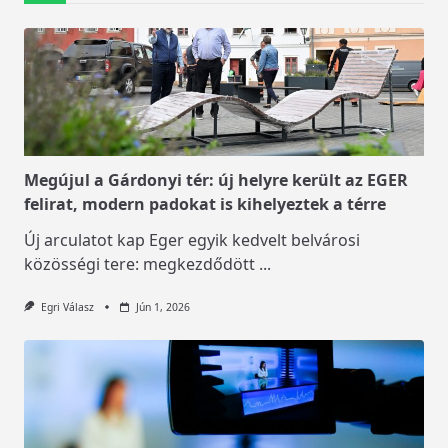
Megújul a Gárdonyi tér: új helyre került az EGER
felirat, modern padokat is kihelyeztek a térre
Új arculatot kap Eger egyik kedvelt belvárosi
közösségi tere: megkezdődött
...
Egri Válasz
Jún 1, 2026