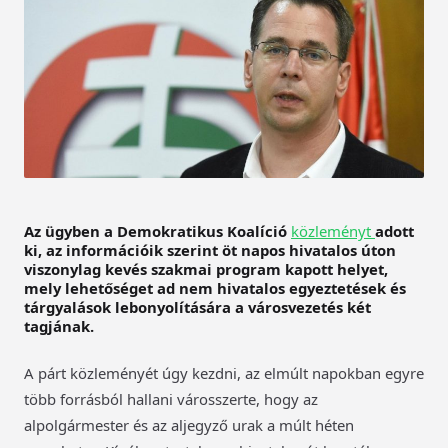
Az ügyben a Demokratikus Koalíció
közleményt
adott
ki, az információik szerint öt napos hivatalos úton
viszonylag kevés szakmai program kapott helyet,
mely lehetőséget ad nem hivatalos egyeztetések és
tárgyalások lebonyolítására a városvezetés két
tagjának.
A párt közleményét úgy kezdni, az elmúlt napokban egyre
több forrásból hallani városszerte, hogy az
alpolgármester és az aljegyző urak a múlt héten