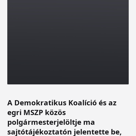
A Demokratikus Koalíció és az
egri MSZP közös
polgármesterjelöltje ma
sajtótájékoztatón jelentette be,