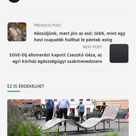
<span
PREVIOUS POST
class="nav-
Készüljünk, mert jön az eső: több, mint egy
subtitle
havi csapadék hullhat le péntek estig
screen-
NEXT POST
reader-
EGVE-Díj elismerést kapott Cseszkó Géza, az
text">Page</span>
egri kórház egészségügyi szakmenedzsere
EZ IS ÉRDEKELHET