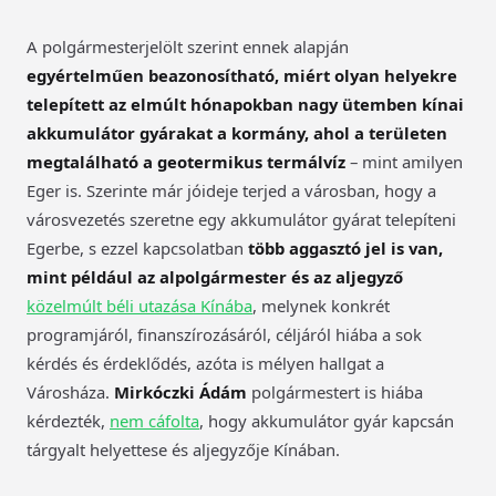
A polgármesterjelölt szerint ennek alapján
egyértelműen beazonosítható, miért olyan helyekre
telepített az elmúlt hónapokban nagy ütemben kínai
akkumulátor gyárakat a kormány, ahol a területen
megtalálható a geotermikus termálvíz
– mint amilyen
Eger is. Szerinte már jóideje terjed a városban, hogy a
városvezetés szeretne egy akkumulátor gyárat telepíteni
Egerbe, s ezzel kapcsolatban
több aggasztó jel is van,
mint például az alpolgármester és az aljegyző
közelmúlt béli utazása Kínába
, melynek konkrét
programjáról, finanszírozásáról, céljáról hiába a sok
kérdés és érdeklődés, azóta is mélyen hallgat a
Városháza.
Mirkóczki Ádám
polgármestert is hiába
kérdezték,
nem cáfolta
, hogy akkumulátor gyár kapcsán
tárgyalt helyettese és aljegyzője Kínában.