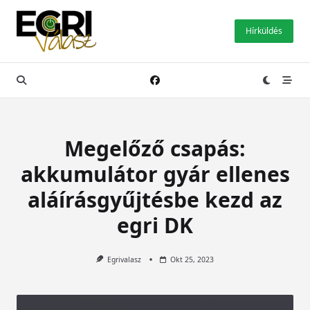
Skip
to
Hírküldés
content
Megelőző csapás:
akkumulátor gyár ellenes
aláírásgyűjtésbe kezd az
egri DK
Egrivalasz
Okt 25, 2023