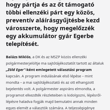
hogy pártja és az őt támogató
többi ellenzéki párt egy közös,
preventív aláírásgyűjtésbe kezd
városszerte, hogy megelőzzék
egy akkumulátor gyár Egerbe
telepítését.
Balázs Miklós
, a DK és az MSZP közös ellenzéki
polgármesterjelöltje ma sajtótájékoztatót tartott az általuk
„Zöld Eger”
-ként emlegetett választási program
kapcsán. A program indulásának első lépése – mint
mondta – a mai sajtótájékoztató és az ott elhangzott
bejelentés volt. A polgármester aspiráns elmondta, a
programot elkezdték részleteiben is kidolgozni, lépésről-
lépésre haladva fogják majd bemutatni annak minden
egyes elemét a választók számára. A teljességigénye