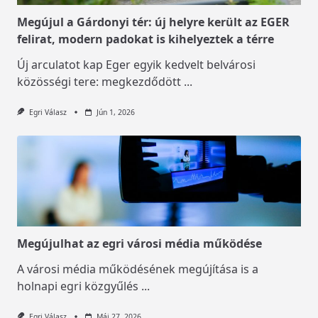
Megújul a Gárdonyi tér: új helyre került az EGER
felirat, modern padokat is kihelyeztek a térre
Új arculatot kap Eger egyik kedvelt belvárosi
közösségi tere: megkezdődött
...
Egri Válasz
Jún 1, 2026
Megújulhat az egri városi média működése
A városi média működésének megújítása is a
holnapi egri közgyűlés
...
Egri Válasz
Máj 27, 2026