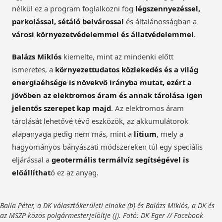
nélkül ez a program foglalkozni fog
légszennyezéssel,
parkolással, sétáló belvárossal
és általánosságban a
városi környezetvédelemmel és állatvédelemmel
.
Balázs Miklós
kiemelte, mint az mindenki előtt
ismeretes, a
környezettudatos közlekedés és a világ
energiaéhsége is növekvő irányba mutat, ezért a
jövőben az elektromos áram és annak tárolása igen
jelentős szerepet kap majd
. Az elektromos áram
tárolását lehetővé tévő eszközök, az akkumulátorok
alapanyaga pedig nem más, mint a
lítium
, mely a
hagyományos bányászati módszereken túl egy speciális
eljárással a
geotermális termálvíz segítségével is
előállíthat
ó ez az anyag.
Balla Péter, a DK választókerületi elnöke (b) és Balázs Miklós, a DK és
az MSZP közös polgármesterjelöltje (j). Fotó: DK Eger // Facebook