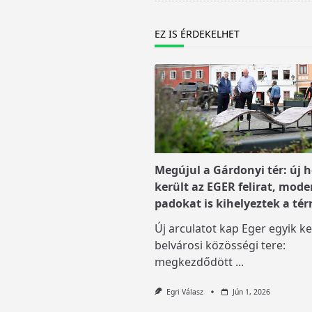
reader-
text">Page</span>
EZ IS ÉRDEKELHET
Megújul a Gárdonyi tér: új h
került az EGER felirat, mode
padokat is kihelyeztek a tér
Új arculatot kap Eger egyik ke
belvárosi közösségi tere:
megkezdődött
...
Egri Válasz
Jún 1, 2026