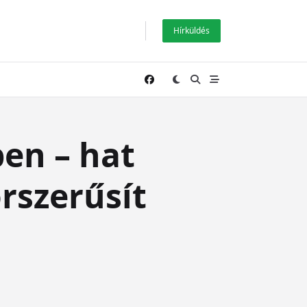
Hírküldés
en – hat
rszerűsít