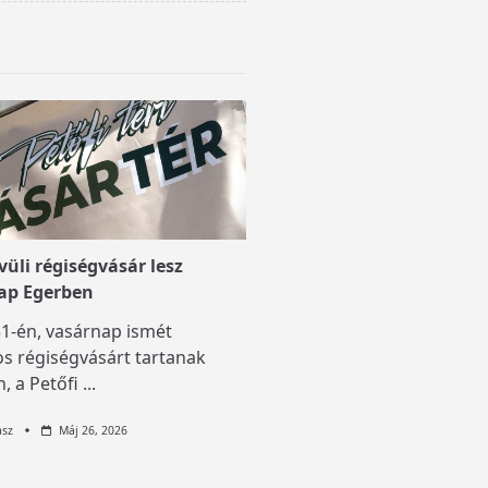
üli régiségvásár lesz
ap Egerben
1-én, vasárnap ismét
s régiségvásárt tartanak
, a Petőfi
...
asz
Máj 26, 2026