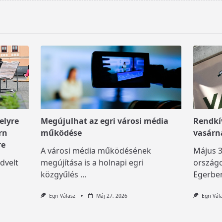
elyre
Megújulhat az egri városi média
Rendkív
rn
működése
vasárn
re
A városi média működésének
Május 3
dvelt
megújítása is a holnapi egri
országo
közgyűlés
...
Egerben
Egri Válasz
Máj 27, 2026
Egri Vál