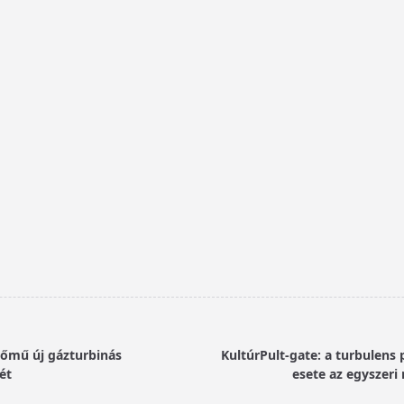
rőmű új gázturbinás
KultúrPult-gate: a turbulens 
ét
esete az egyszeri