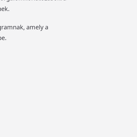
nek.
ogramnak, amely a
be.