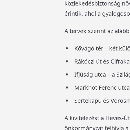
közlekedésbiztonság nö
érintik, ahol a gyalogos
A tervek szerint az aláb
Kővágó tér – két kül
Rákóczi út és Cifrak
Ifjúság utca – a Szi
Markhot Ferenc utca 4
Sertekapu és Vörösma
A kivitelezést a Heves-Ú
önkormányzat felhívja a