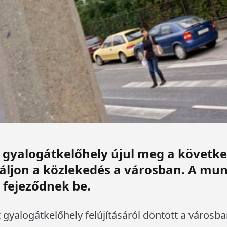
i gyalogátkelőhely újul meg a követk
áljon a közlekedés a városban. A mun
 fejeződnek be.
yalogátkelőhely felújításáról döntött a városba