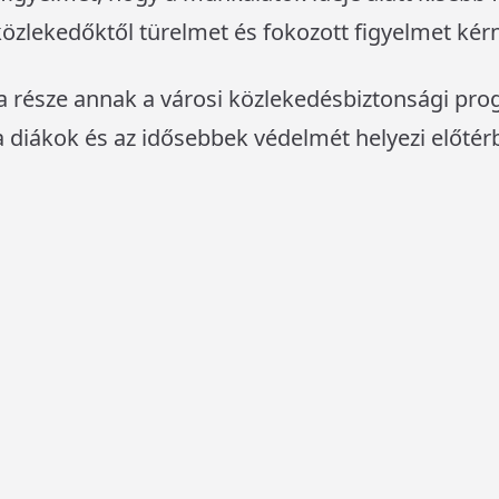
 közlekedőktől türelmet és fokozott figyelmet kér
ása része annak a városi közlekedésbiztonsági pr
 diákok és az idősebbek védelmét helyezi előtér