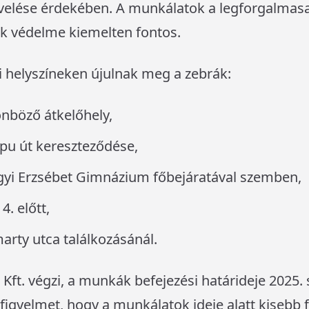
velése érdekében. A munkálatok a legforgalmas
ok védelme kiemelten fontos.
bi helyszíneken újulnak meg a zebrák:
önböző átkelőhely,
apu út kereszteződése,
lágyi Erzsébet Gimnázium főbejáratával szemben,
. előtt,
rty utca találkozásánál.
t Kft. végzi, a munkák befejezési határideje 2025
 figyelmet, hogy a munkálatok ideje alatt kisebb