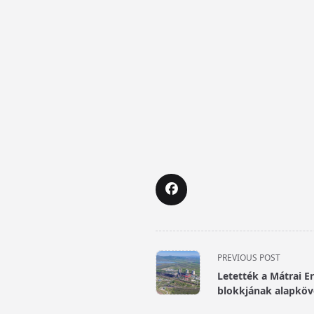
<span
PREVIOUS POST
class="nav-
Letették a Mátrai E
subtitle
blokkjának alapköv
screen-