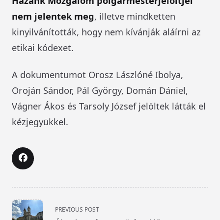
Hazánk Mozgalom polgármesterjelöltjei
nem jelentek meg
, illetve mindketten
kinyilvánították, hogy nem kívánják aláírni az
etikai kódexet.
A dokumentumot Orosz Lászlóné Ibolya,
Oroján Sándor, Pál György, Domán Dániel,
Vágner Ákos és Tarsoly József jelöltek látták el
kézjegyükkel.
<span
PREVIOUS POST
class="nav-