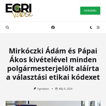
Skip
to
Hírküldés
content
Mirkóczki Ádám és Pápai
Ákos kivételével minden
polgármesterjelölt aláírta
a választási etikai kódexet
Egrivalasz
Máj 9, 2024