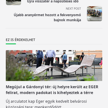
Újra visszatér a napsütéses idő
subtitle
NEXT POST
screen-
Újabb aranyérmet hozott a fekvenyomó
reader-
bajnok munkája
text">Page</span>
EZ IS ÉRDEKELHET
Megújul a Gárdonyi tér: új helyre került az EGER
felirat, modern padokat is kihelyeztek a térre
Új arculatot kap Eger egyik kedvelt belvárosi
közösségi tere: megkezdődött
...