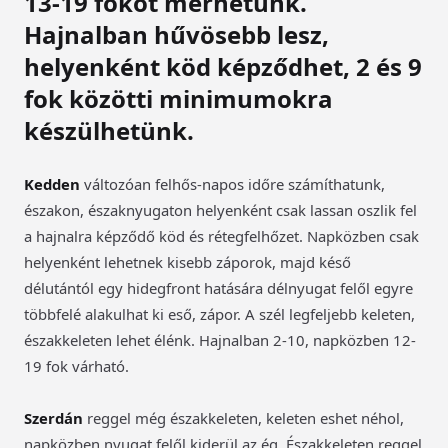
13-19 fokot mérhetünk.
Hajnalban hűvösebb lesz,
helyenként köd képződhet, 2 és 9
fok közötti minimumokra
készülhetünk.
Kedden
változóan felhős-napos időre számíthatunk,
északon, északnyugaton helyenként csak lassan oszlik fel
a hajnalra képződő köd és rétegfelhőzet. Napközben csak
helyenként lehetnek kisebb záporok, majd késő
délutántól egy hidegfront hatására délnyugat felől egyre
többfelé alakulhat ki eső, zápor. A szél legfeljebb keleten,
északkeleten lehet élénk. Hajnalban 2-10, napközben 12-
19 fok várható.
Szerdán
reggel még északkeleten, keleten eshet néhol,
napközben nyugat felől kiderül az ég. Északkeleten reggel