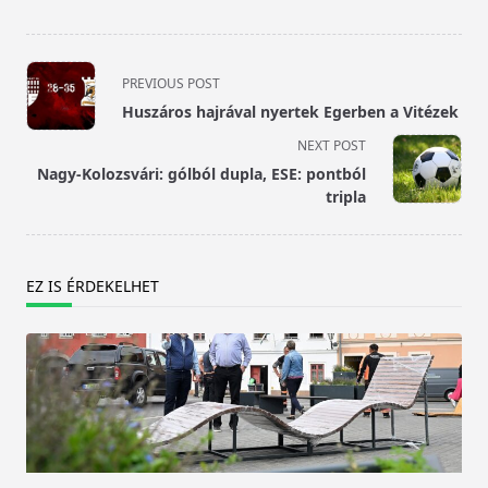
<span
PREVIOUS POST
class="nav-
Huszáros hajrával nyertek Egerben a Vitézek
subtitle
NEXT POST
screen-
Nagy-Kolozsvári: gólból dupla, ESE: pontból
reader-
tripla
text">Page</span>
EZ IS ÉRDEKELHET