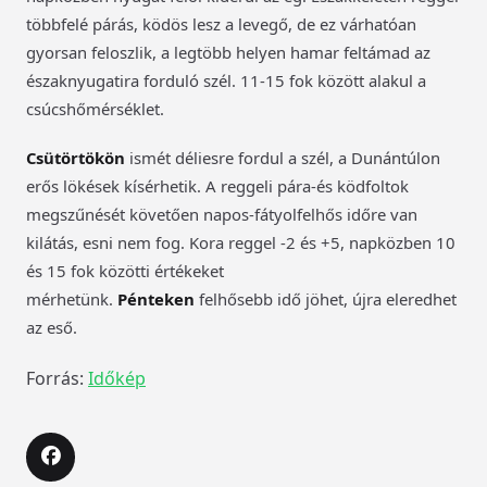
többfelé párás, ködös lesz a levegő, de ez várhatóan
gyorsan feloszlik, a legtöbb helyen hamar feltámad az
északnyugatira forduló szél. 11-15 fok között alakul a
csúcshőmérséklet.
Csütörtökön
ismét déliesre fordul a szél, a Dunántúlon
erős lökések kísérhetik. A reggeli pára-és ködfoltok
megszűnését követően napos-fátyolfelhős időre van
kilátás, esni nem fog. Kora reggel -2 és +5, napközben 10
és 15 fok közötti értékeket
mérhetünk.
Pénteken
felhősebb idő jöhet, újra eleredhet
az eső.
Forrás:
Időkép