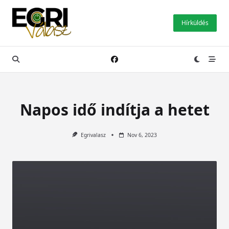
Skip
to
Hírküldés
content
Napos idő indítja a hetet
Egrivalasz
Nov 6, 2023