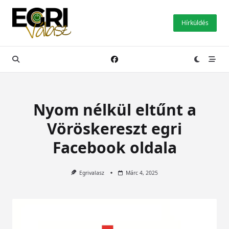
Skip
to
Hírküldés
content
Nyom nélkül eltűnt a
Vöröskereszt egri
Facebook oldala
Egrivalasz
Márc 4, 2025