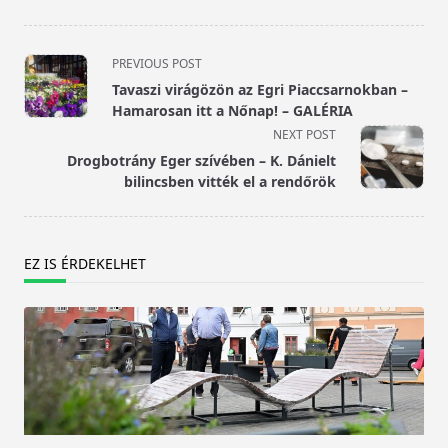
<span
PREVIOUS POST
class="nav-
Tavaszi virágözön az Egri Piaccsarnokban –
subtitle
Hamarosan itt a Nőnap! – GALÉRIA
screen-
NEXT POST
reader-
Drogbotrány Eger szívében – K. Dánielt
text">Page</span>
bilincsben vitték el a rendőrök
EZ IS ÉRDEKELHET