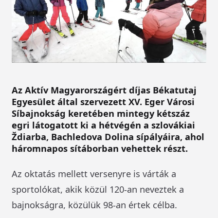
Az Aktív Magyarországért díjas Békatutaj
Egyesület által szervezett XV. Eger Városi
Síbajnokság keretében mintegy kétszáz
egri látogatott ki a hétvégén a szlovákiai
Ždiarba, Bachledova Dolina sípályáira, ahol
háromnapos sítáborban vehettek részt.
Az oktatás mellett versenyre is várták a
sportolókat, akik közül 120-an neveztek a
bajnokságra, közülük 98-an értek célba.