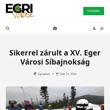
Skip
to
Hírküldés
content
Sikerrel zárult a XV. Eger
Városi Síbajnokság
Egrivalasz
Febr 21, 2024