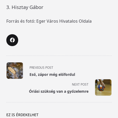
3. Hisztay Gábor
Forrás és fotó: Eger Város Hivatalos Oldala
<span
PREVIOUS POST
class="nav-
Eső, zápor még előfordul
subtitle
screen-
NEXT POST
reader-
Óriási szükség van a győzelemre
text">Page</span>
EZ IS ÉRDEKELHET