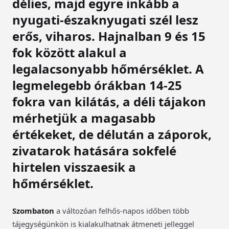
délies, majd egyre inkább a
nyugati-északnyugati szél lesz
erős, viharos. Hajnalban 9 és 15
fok között alakul a
legalacsonyabb hőmérséklet. A
legmelegebb órákban 14-25
fokra van kilátás, a déli tájakon
mérhetjük a magasabb
értékeket, de délután a záporok,
zivatarok hatására sokfelé
hirtelen visszaesik a
hőmérséklet.
Szombaton
a változóan felhős-napos időben több
tájegységünkön is kialakulhatnak átmeneti jelleggel