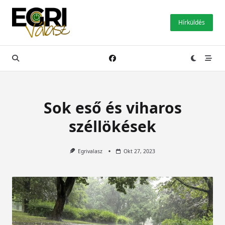
Skip
to
Hírküldés
content
Sok eső és viharos
széllökések
Egrivalasz
Okt 27, 2023