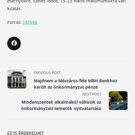
esernyőkre. Szeles időre, 15-23 fokos maximumokra van
kilátás.
Forrás:
Időkép
<span
PREVIOUS POST
class="nav-
Majdnem a Mészáros-féle MBH Bankhoz
subtitle
került az önkormányzat pénze
screen-
NEXT POST
reader-
Mindenszentek alkalmából változik az
text">Page</span>
önkormányzati temetők nyitvatartása
EZ IS ÉRDEKELHET