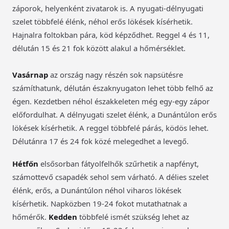
záporok, helyenként zivatarok is. A nyugati-délnyugati
szelet többfelé élénk, néhol erős lökések kísérhetik.
Hajnalra foltokban pára, köd képződhet. Reggel 4 és 11,
délután 15 és 21 fok között alakul a hőmérséklet.
Vasárnap
az ország nagy részén sok napsütésre
számíthatunk, délután északnyugaton lehet több felhő az
égen. Kezdetben néhol északkeleten még egy-egy zápor
előfordulhat. A délnyugati szelet élénk, a Dunántúlon erős
lökések kísérhetik. A reggel többfelé párás, ködös lehet.
Délutánra 17 és 24 fok közé melegedhet a levegő.
Hétfőn
elsősorban fátyolfelhők szűrhetik a napfényt,
számottevő csapadék sehol sem várható. A délies szelet
élénk, erős, a Dunántúlon néhol viharos lökések
kísérhetik. Napközben 19-24 fokot mutathatnak a
hőmérők.
Kedden
többfelé ismét szükség lehet az