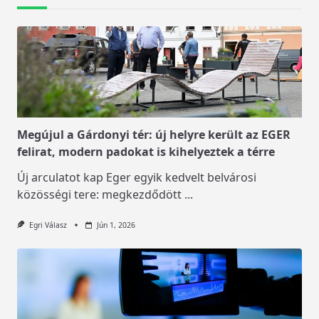
Megújul a Gárdonyi tér: új helyre került az EGER
felirat, modern padokat is kihelyeztek a térre
Új arculatot kap Eger egyik kedvelt belvárosi
közösségi tere: megkezdődött
...
Egri Válasz
Jún 1, 2026