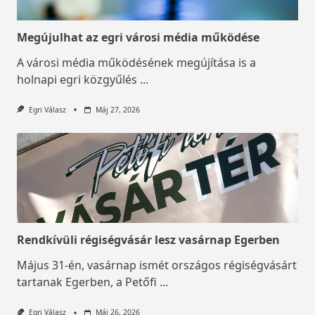
Megújulhat az egri városi média működése
A városi média működésének megújítása is a
holnapi egri közgyűlés
...
Egri Válasz
Máj 27, 2026
Rendkívüli régiségvásár lesz vasárnap Egerben
Május 31-én, vasárnap ismét országos régiségvásárt
tartanak Egerben, a Petőfi
...
Egri Válasz
Máj 26, 2026