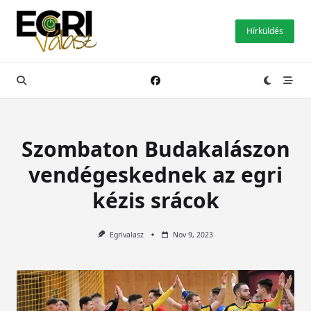
Skip
to
Hírküldés
content
Szombaton Budakalászon
vendégeskednek az egri
kézis srácok
Egrivalasz
Nov 9, 2023