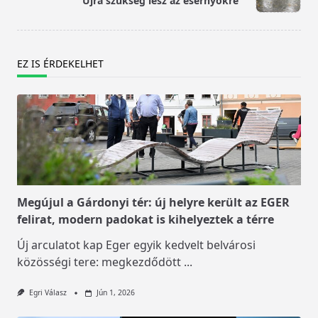
Újra szükség lesz az esernyőkre
text">Page</span>
EZ IS ÉRDEKELHET
Megújul a Gárdonyi tér: új helyre került az EGER
felirat, modern padokat is kihelyeztek a térre
Új arculatot kap Eger egyik kedvelt belvárosi
közösségi tere: megkezdődött
...
Egri Válasz
Jún 1, 2026