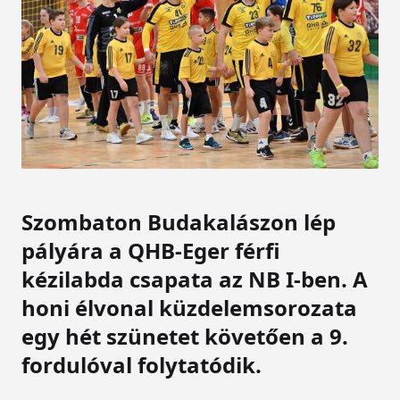
Szombaton Budakalászon lép
pályára a QHB-Eger férfi
kézilabda csapata az NB I-ben. A
honi élvonal küzdelemsorozata
egy hét szünetet követően a 9.
fordulóval folytatódik.