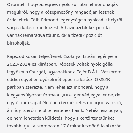
Örömteli, hogy az egriek nyolc kör után elmondhatják
magukról, hogy a középmezőny rangadóján lesznek
érdekeltek. Tóth Edmond legénysége a nyolcadik helyről
várja a kalászi mérkőzést. A házigazdák két ponttal
vannak lemaradva tőlünk, ők a tízedik pozíciót
birtokolják.
Rapszodikusan teljesítenek Csoknyai István legényei a
2023/2024-es kiírásban. Képesek voltak nyolc góllal
legyőzni a Csurgót, ugyanakkor a Fejér B.Á.L.-Veszprém
eddigi egyetlen győzelmét éppen a kalászi OMSZK
parkban szerezte. Nem lehet azt mondani, hogy a
kiegyensúlyozott forma a QHB-Eger védjegye lenne, de
egy újonc csapat életében természetes dologról van szó,
ám így is erőn felül teljesítenek fiaink. Nehéz lesz ugyan,
de nem lehetetlen küldetés, hogy sikertörténetünket
tovább írjuk a szombaton 17 órakor kezdődő találkozón.