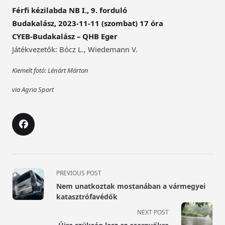
Férfi kézilabda NB I., 9. forduló
Budakalász, 2023-11-11 (szombat) 17 óra
CYEB-Budakalász – QHB Eger
Játékvezetők: Bócz L., Wiedemann V.
Kiemelt fotó: Lénárt Márton
via Agria Sport
<span
PREVIOUS POST
class="nav-
Nem unatkoztak mostanában a vármegyei
subtitle
katasztrófavédők
screen-
NEXT POST
reader-