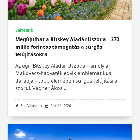
Városunk
Megújulhat a Bitskey Aladár Uszoda – 370
millió forintos támogatás a sürgős
felújításokra
Az egri Bitskey Aladár Uszoda – amely a
Makovecz-hagyaték egyik emblematikus
darabja – több elemében sürgős felújításra
szorul. Vágner Ákos
...
Egri Válasz
Febr 11, 2026