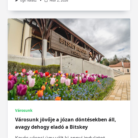
Egri Válasz
Febr 2, 2026
Városunk
Városunk jövője a józan döntésekben áll,
avagy dehogy eladó a Bitskey
Kevés városi ügy vált ki annyi indulatot