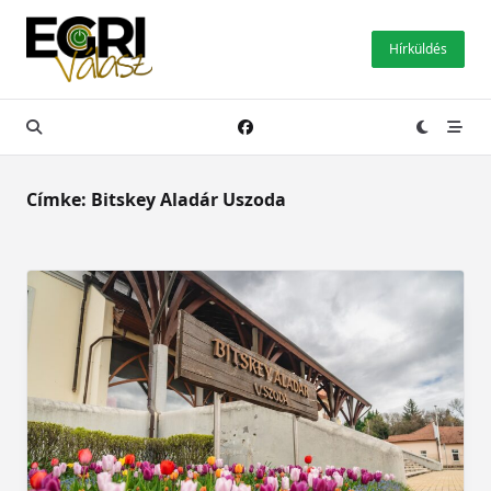
Skip
to
Hírküldés
content
Címke:
Bitskey Aladár Uszoda