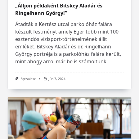
„Álljon példaként Bitskey Aladár és
Ringelhann György!”
Átadták a Kertész utcai parkolóház falára
készült festményt amely Eger több mint 100
esztendős vízisport-történelmének állít
emléket. Bitskey Aladár és dr. Ringelhann
György portréja is a parkolóház falára került,
mint ahogy arrol már be is számoltunk.
Egrivalasz
Jún 7, 2024