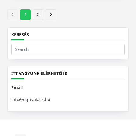
1
2
KERESÉS
Search
for:
ITT VAGYUNK ELÉRHETŐEK
Email:
info@egrivalasz.hu