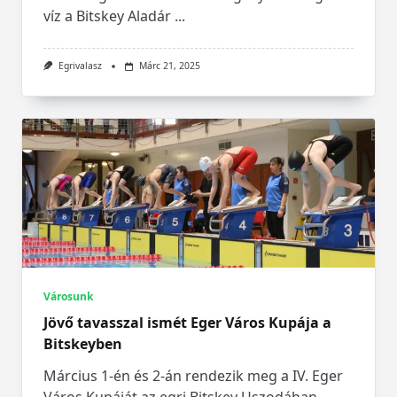
víz a Bitskey Aladár
...
Egrivalasz
Márc 21, 2025
Városunk
Jövő tavasszal ismét Eger Város Kupája a
Bitskeyben
Március 1-én és 2-án rendezik meg a IV. Eger
Város Kupáját az egri Bitskey Uszodában,