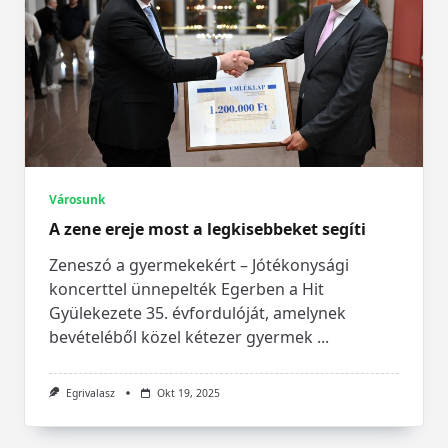
Városunk
A zene ereje most a legkisebbeket segíti
Zeneszó a gyermekekért – Jótékonysági
koncerttel ünnepelték Egerben a Hit
Gyülekezete 35. évfordulóját, amelynek
bevételéből közel kétezer gyermek
...
Egrivalasz
Okt 19, 2025