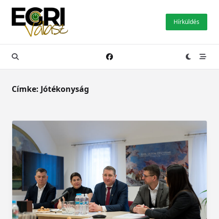
Skip
to
Hírküldés
content
Címke:
Jótékonyság