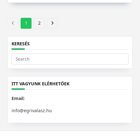
1
2
KERESÉS
Search
for:
ITT VAGYUNK ELÉRHETŐEK
Email:
info@egrivalasz.hu