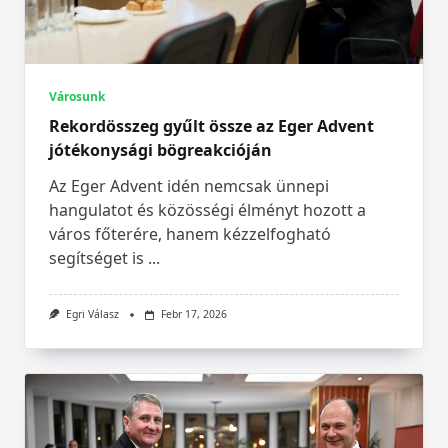
Városunk
Rekordösszeg gyűlt össze az Eger Advent
jótékonysági bögreakcióján
Az Eger Advent idén nemcsak ünnepi
hangulatot és közösségi élményt hozott a
város főterére, hanem kézzelfogható
segítséget is
...
Egri Válasz
Febr 17, 2026