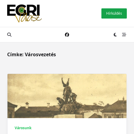
Skip
to
Hírküldés
content
Címke:
Városvezetés
Városunk