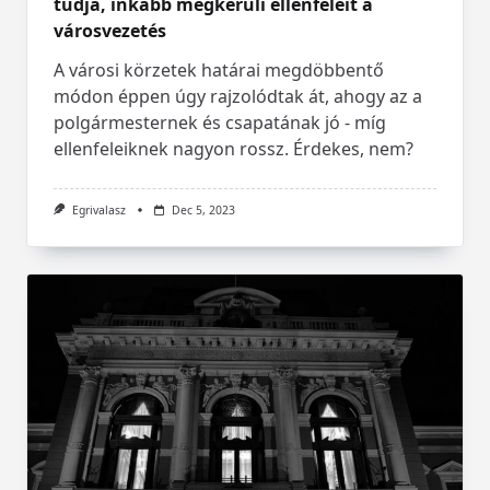
tudja, inkább megkerüli ellenfeleit a
városvezetés
A városi körzetek határai megdöbbentő
módon éppen úgy rajzolódtak át, ahogy az a
polgármesternek és csapatának jó - míg
ellenfeleiknek nagyon rossz. Érdekes, nem?
Egrivalasz
Dec 5, 2023