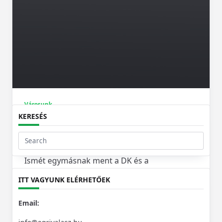
Városunk
KERESÉS
Ilyen nincs: lemásolta képviselőtársa
előterjesztését, majd beadta saját neve
alatt az alpolgármester
Search
for:
Ismét egymásnak ment a DK és a
városvezetés akksigyár-ügyben, ezúttal egy
ITT VAGYUNK ELÉRHETŐEK
előterjesztést sikerült lenyúlnia a
városvezetésnek.
Email: