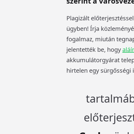
szerint a városveze
Plagizált előterjesztésse
ügyben! Írja közleményé
fogalmaz, miután tegn
jelentették be, hogy
aláí
akkumulátorgyárat telep
hirtelen egy sürgősségi i
tartalmáb
előterjes