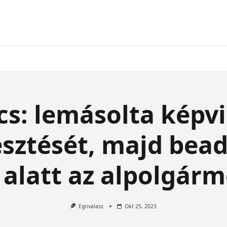
cs: lemásolta képv
esztését, majd bead
 alatt az alpolgárm
Egrivalasz
Okt 25, 2023