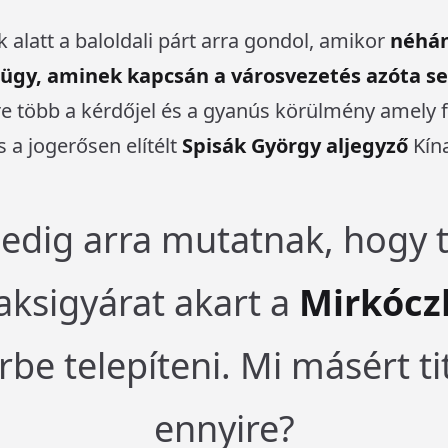
 alatt a baloldali párt arra gondol, amikor
néhán
ügy, aminek kapcsán a városvezetés azóta s
re több a kérdőjel és a gyanús körülmény amely 
 a jogerősen elítélt
Spisák György aljegyző
Kín
pedig arra mutatnak, hogy 
aksigyárat akart a
Mirkócz
rbe telepíteni. Mi másért t
ennyire?