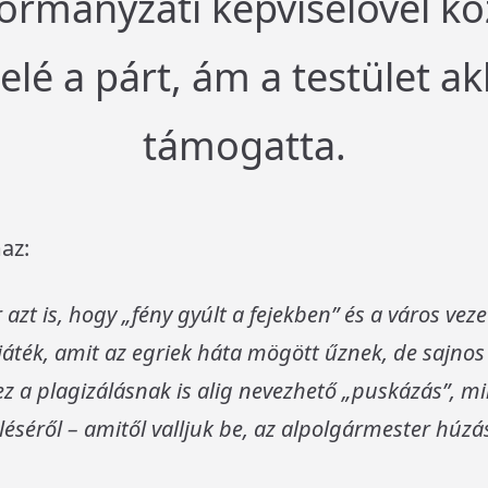
rmányzati képviselővel köz
 elé a párt, ám a testület 
támogatta.
az:
azt is, hogy „fény gyúlt a fejekben” és a város veze
játék, amit az egriek háta mögött űznek, de sajnos
 a plagizálásnak is alig nevezhető „puskázás”, min
éséről – amitől valljuk be, az alpolgármester húzá