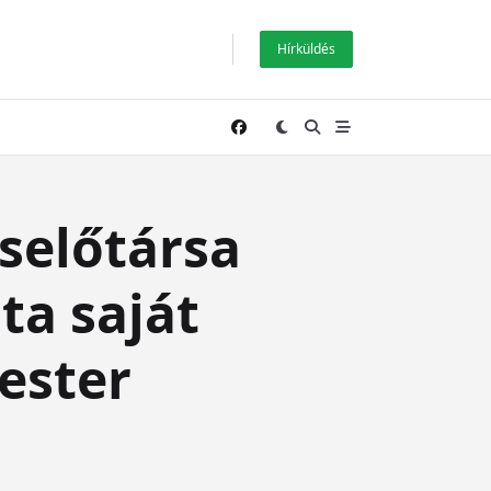
Hírküldés
iselőtársa
ta saját
ester