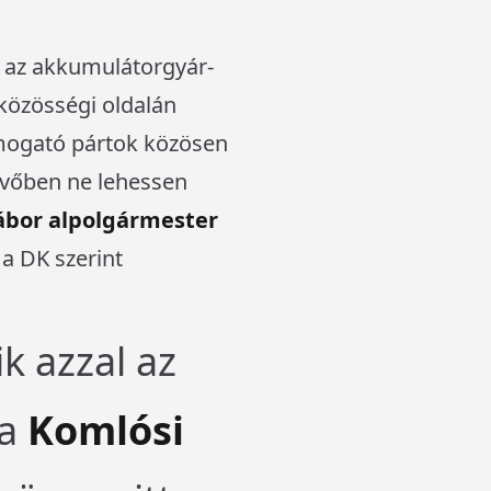
és az akkumulátorgyár-
 közösségi oldalán
mogató pártok közösen
övőben ne lehessen
ábor alpolgármester
 a DK szerint
k azzal az
ja
Komlósi