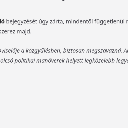
ió
bejegyzését úgy zárta, mindentől függetlenül 
szerez majd.
pviselője a közgyűlésben, biztosan megszavazná. 
 olcsó politikai manőverek helyett legközelebb legy