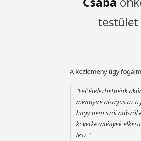
Csaba
önko
testület
A közlemény úgy fogalm
Feltételezhetnénk akár 
mennyire álságos az a 
hogy nem szól másról ez
következmények elkerül
lesz.