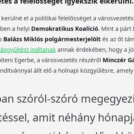
tés a felelősséget igyekszik elkerülni.
l kerülné el a politikai felelősséget a városvezet
ben a helyi
Demokratikus Koalíció
. Mint a párt
ap
Balázs Miklós polgármesterjelölt
és az őt tá
rásgyűjtést indítanak
annak érdekében, hogy a j
íteni Egerbe, a városvezetés részéről
Minczér G
ndítvánnyal állt elő a holnapi közgyűlésre, amely
an szóról-szóró megegyezi
ztéssel, amit néhány hónap