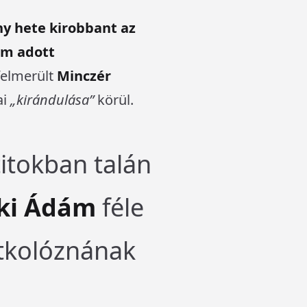
y hete kirobbant az
em adott
felmerült
Minczér
ai
„kirándulása”
körül.
titokban talán
ki Ádám
féle
itkolóznának