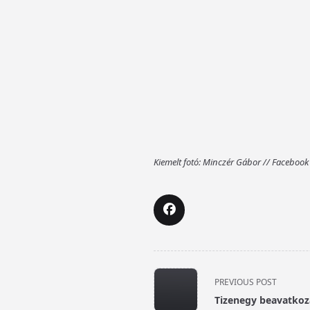
Kiemelt fotó: Minczér Gábor // Facebook
<span
PREVIOUS POST
class="nav-
Tizenegy beavatkoz
subtitle