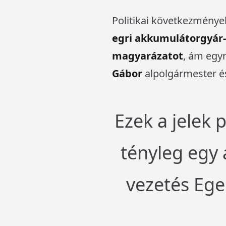
Politikai következmények
egri akkumulátorgyár-
magyarázatot
, ám egy
Gábor
alpolgármester és
Ezek a jelek 
tényleg egy 
vezetés Ege