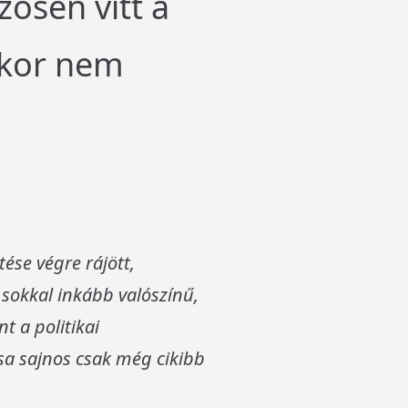
ösen vitt a
akkor nem
tése végre rájött,
 sokkal inkább valószínű,
t a politikai
sa sajnos csak még cikibb