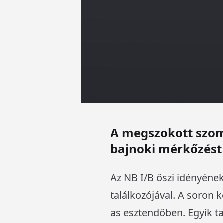
A megszokott szomb
bajnoki mérkőzést 
Az NB I/B őszi idényének
találkozójával. A soron 
as esztendőben. Egyik ta