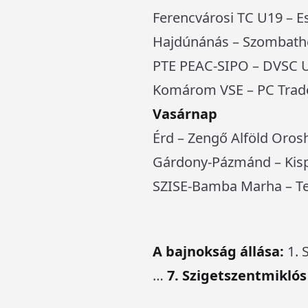
Ferencvárosi TC U19 – E
Hajdúnánás – Szombathe
PTE PEAC-SIPO – DVSC 
Komárom VSE – PC Trad
Vasárnap
Érd – Zengő Alföld Oros
Gárdony-Pázmánd – Kis
SZISE-Bamba Marha – T
A bajnokság állása:
1. 
…
7. Szigetszentmiklós