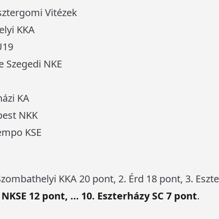
sztergomi Vitézek
lyi KKA
U19
e Szegedi NKE
házi KA
pest NKK
empo KSE
Szombathelyi KKA 20 pont, 2. Érd 18 pont, 3. Eszt
 NKSE 12 pont, … 10. Eszterházy SC 7 pont
.