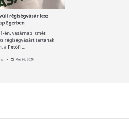
üli régiségvásár lesz
ap Egerben
1-én, vasárnap ismét
s régiségvásárt tartanak
, a Petőfi
...
asz
Máj 26, 2026