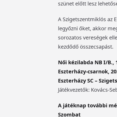
szünet előtt lesz lehető
A Szigetszentmiklós az 
legyőzni őket, akkor me
sorozatos vereségek elle
kezdődő összecsapást.
Női kézilabda NB I/B., 
Eszterházy-csarnok, 20
Eszterházy SC – Szige
Játékvezetők: Kovács-Seb
A játéknap további mé
Szombat