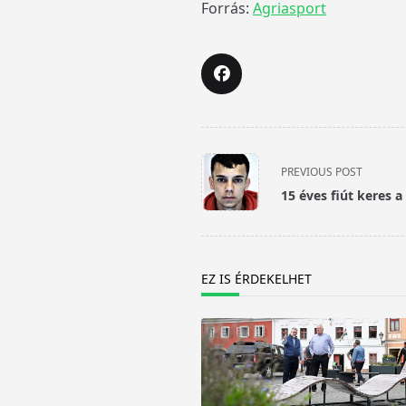
Forrás:
Agriasport
<span
PREVIOUS POST
class="nav-
15 éves fiút keres 
subtitle
screen-
reader-
text">Page</span>
EZ IS ÉRDEKELHET