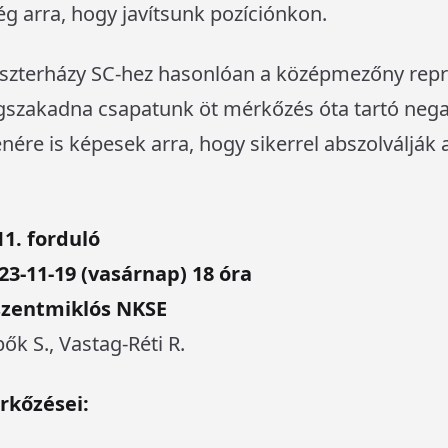
ség arra, hogy javítsunk pozíciónkon.
Eszterházy SC-hez hasonlóan a középmezőny repr
gszakadna csapatunk öt mérkőzés óta tartó negatí
nére is képesek arra, hogy sikerrel abszolválják
11. forduló
23-11-19 (vasárnap) 18 óra
tszentmiklós NKSE
ők S., Vastag-Réti R.
rkőzései: