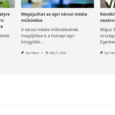
elyre
Megújulhat az egri városi média
Rendkív
rn
működése
vasárn
re
A városi média működésének
Május 3
dvelt
megújítása is a holnapi egri
országo
közgyűlés
...
Egerben
Egri Válasz
Máj 27, 2026
Egri Vál