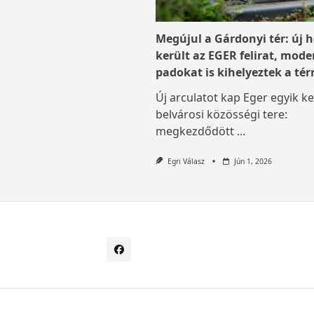
Megújul a Gárdonyi tér: új h
került az EGER felirat, mode
padokat is kihelyeztek a tér
Új arculatot kap Eger egyik ke
belvárosi közösségi tere:
megkezdődött
...
Egri Válasz
Jún 1, 2026