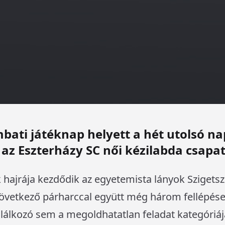
ati játéknap helyett a hét utolsó nap
az Eszterházy SC női kézilabda csapat
 hajrája kezdődik az egyetemista lányok Szigetsz
következő párharccal együtt még három fellépése
lálkozó sem a megoldhatatlan feladat kategóriájáb