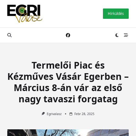
Skip
to
Hírküldés
content
Termelői Piac és
Kézműves Vásár Egerben –
Március 8-án vár az első
nagy tavaszi forgatag
Egrivalasz
Febr 28, 2025