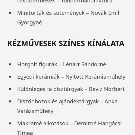
textiltermékek – Tündérmanufaktúra
Minitorták és sütemények – Novák Emil
Györgyné
KÉZMŰVESEK SZÍNES KÍNÁLATA
Horgolt figurák – Lénárt Sándorné
Egyedi kerámiák – Nyitott Kerámiaműhely
Különleges fa dísztárgyak – Beviz Norbert
Díszdobozok és ajándéktárgyak – Anka
Varázsműhely
Makramé alkotások – Demirné Hangácsi
Tímea