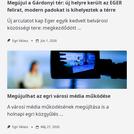
Megújul a Gárdonyi tér: új helyre került az EGER
felirat, modern padokat is kihelyeztek a térre
Új arculatot kap Eger egyik kedvelt belvárosi
közösségi tere: megkezdődött
...
Egri Válasz
Jún 1, 2026
Megújulhat az egri városi média működése
A városi média működésének megújítása is a
holnapi egri közgyűlés
...
Egri Válasz
Máj 27, 2026