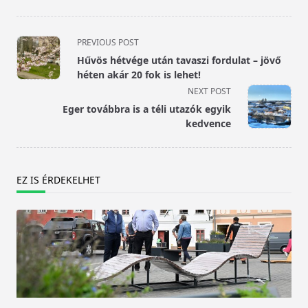
<span
PREVIOUS POST
class="nav-
Hűvös hétvége után tavaszi fordulat – jövő
subtitle
héten akár 20 fok is lehet!
screen-
NEXT POST
reader-
Eger továbbra is a téli utazók egyik
text">Page</span>
kedvence
EZ IS ÉRDEKELHET