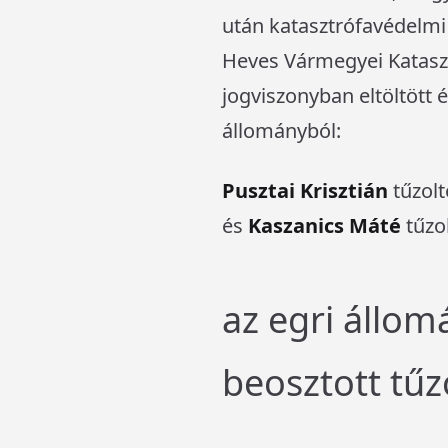
után katasztrófavédelmi 
Heves Vármegyei Kataszt
jogviszonyban eltöltött 
állományból:
Pusztai Krisztián
tűzol
és
Kaszanics Máté
tűzol
az egri állo
beosztott tűz