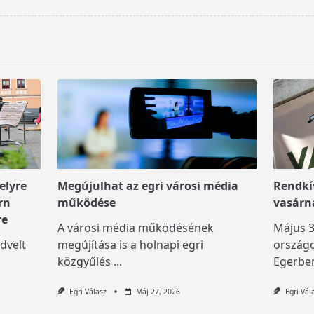
elyre
Megújulhat az egri városi média
Rendkív
rn
működése
vasárn
re
A városi média működésének
Május 3
dvelt
megújítása is a holnapi egri
országo
közgyűlés
...
Egerben
Egri Válasz
Máj 27, 2026
Egri Vál