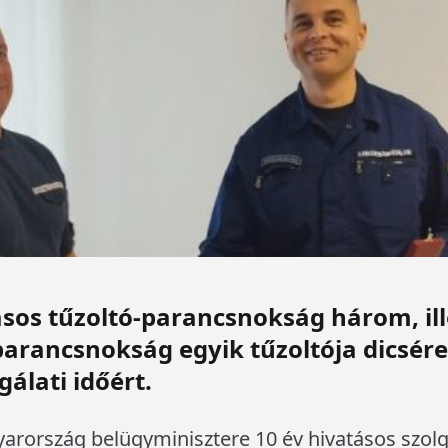
sos tűzoltó-parancsnokság három, ill
parancsnokság egyik tűzoltója dicsére
gálati időért.
arország belügyminisztere 10 év hivatásos szolgá