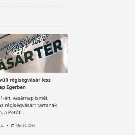
üli régiségvásár lesz
ap Egerben
1-én, vasárnap ismét
s régiségvásárt tartanak
, a Petőfi
...
asz
Máj 26, 2026