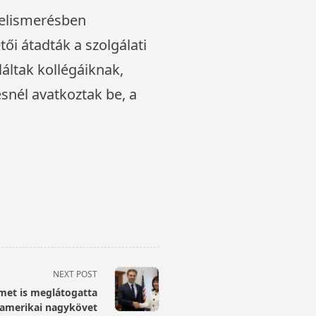
 elismerésben
ői átadták a szolgálati
láltak kollégáiknak,
ésnél avatkoztak be, a
NEXT POST
met is meglátogatta
amerikai nagykövet