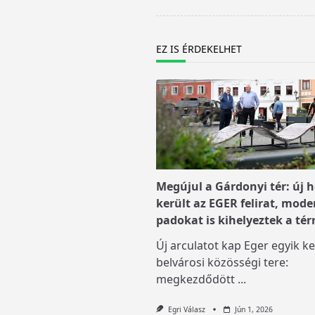
screen-
reader-
text">Page</span>
EZ IS ÉRDEKELHET
Megújul a Gárdonyi tér: új h
került az EGER felirat, mode
padokat is kihelyeztek a tér
Új arculatot kap Eger egyik ke
belvárosi közösségi tere:
megkezdődött
...
Egri Válasz
Jún 1, 2026