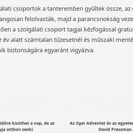
gálati csoportok a tanteremben gyűltek össze, az
angosan felolvasták, majd a parancsnokság vezet
tően a szolgálati csoport tagjai kézfogással gratu
 tíz év alatt számtalan tűzesetnél és műszaki ment
aik biztonságára egyaránt vigyázva.
dőre kisüthet a nap, de az
Az Eger Adventet és az egyete
yja otthon senki
David Pressman 