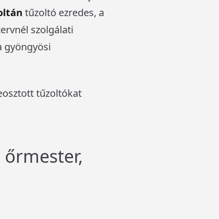
oltán
tűzoltó ezredes, a
rvnél szolgálati
 a gyöngyösi
eosztott tűzoltókat
 őrmester,