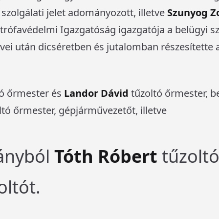
szolgálati jelet adományozott, illetve
Szunyog Z
rófavédelmi Igazgatóság igazgatója a belügyi sze
évei után dicséretben és jutalomban részesítette
tó őrmester és
Landor Dávid
tűzoltó őrmester, b
tó őrmester, gépjárművezetőt, illetve
mányból
Tóth Róbert
tűzoltó
oltót.