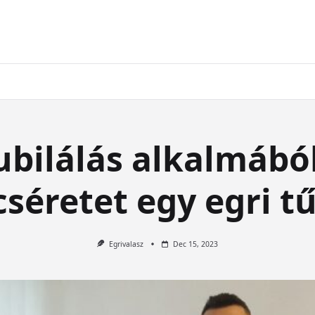
jubilálás alkalmábó
cséretet egy egri t
Egrivalasz
Dec 15, 2023