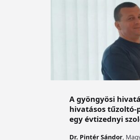
A gyöngyösi hivatá
hivatásos tűzoltó-
egy évtizednyi szol
Dr. Pintér Sándor
, Magy