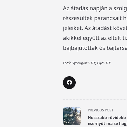
Az átadás napján a szol
részesültek parancsait h
jeleiket. Az átadást köve
akikkel együtt az eltelt
bajbajutottak és bajtárs
Fotó: Gyöngyösi HTP, Egri HTP
<span
PREVIOUS POST
class="nav-
Hosszabb-rövidebb i
subtitle
esernyőt ma se hag