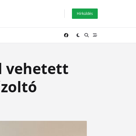
Hírküldés
l vehetett
űzoltó