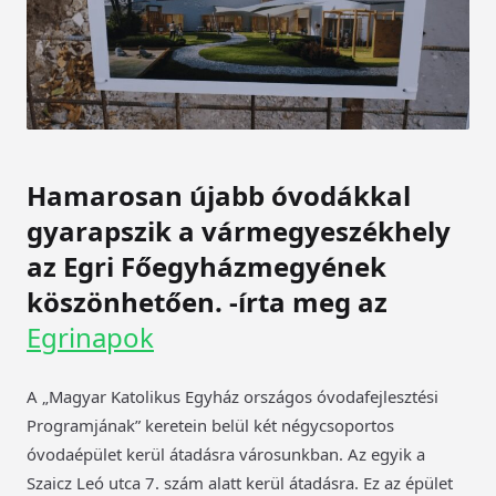
Hamarosan újabb óvodákkal
gyarapszik a vármegyeszékhely
az Egri Főegyházmegyének
köszönhetően.
-írta meg az
Egrinapok
A „Magyar Katolikus Egyház országos óvodafejlesztési
Programjának” keretein belül két négycsoportos
óvodaépület kerül átadásra városunkban. Az egyik a
Szaicz Leó utca 7. szám alatt kerül átadásra. Ez az épület