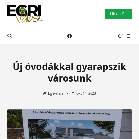
Skip
to
Hírküldés
content
Új óvodákkal gyarapszik
városunk
Egrivalasz
Okt 14, 2023