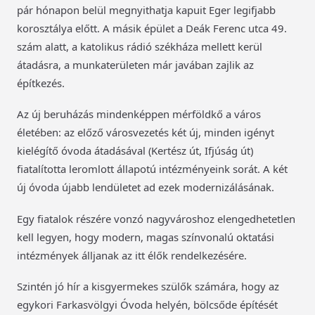
pár hónapon belül megnyithatja kapuit Eger legifjabb
korosztálya előtt. A másik épület a Deák Ferenc utca 49.
szám alatt, a katolikus rádió székháza mellett kerül
átadásra, a munkaterületen már javában zajlik az
építkezés.
Az új beruházás mindenképpen mérföldkő a város
életében: az előző városvezetés két új, minden igényt
kielégítő óvoda átadásával (Kertész út, Ifjúság út)
fiatalította leromlott állapotú intézményeink sorát. A két
új óvoda újabb lendületet ad ezek modernizálásának.
Egy fiatalok részére vonzó nagyvároshoz elengedhetetlen
kell legyen, hogy modern, magas színvonalú oktatási
intézmények álljanak az itt élők rendelkezésére.
Szintén jó hír a kisgyermekes szülők számára, hogy az
egykori Farkasvölgyi Óvoda helyén, bölcsőde építését