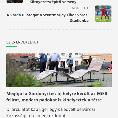
subtitle
Környezetszépítő verseny
screen-
NEXT POST
reader-
A Várda II látogat a Szentmarjay Tibor Városi
text">Page</span>
Stadionba
EZ IS ÉRDEKELHET
Megújul a Gárdonyi tér: új helyre került az EGER
felirat, modern padokat is kihelyeztek a térre
Új arculatot kap Eger egyik kedvelt belvárosi
közösségi tere: megkezdődött
...