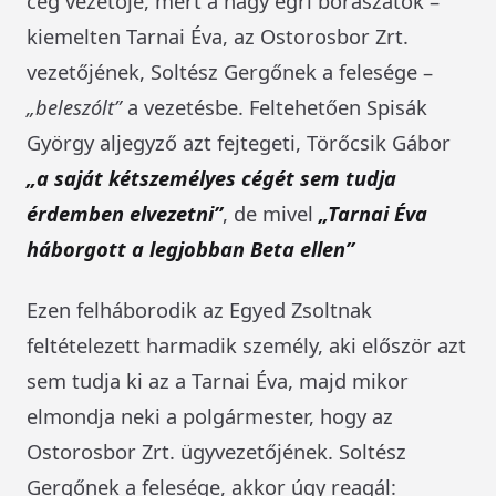
cég vezetője, mert a nagy egri borászatok –
kiemelten Tarnai Éva, az Ostorosbor Zrt.
vezetőjének, Soltész Gergőnek a felesége –
„beleszólt”
a vezetésbe. Feltehetően Spisák
György aljegyző azt fejtegeti, Törőcsik Gábor
„a saját kétszemélyes cégét sem tudja
érdemben elvezetni”
, de mivel
„Tarnai Éva
háborgott a legjobban Beta ellen”
Ezen felháborodik az Egyed Zsoltnak
feltételezett harmadik személy, aki először azt
sem tudja ki az a Tarnai Éva, majd mikor
elmondja neki a polgármester, hogy az
Ostorosbor Zrt. ügyvezetőjének. Soltész
Gergőnek a felesége, akkor úgy reagál: