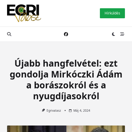
Skip
to
Hírküldés
content
Újabb hangfelvétel: ezt
gondolja Mirkóczki Ádám
a borászokról és a
nyugdíjasokról
Egrivalasz
Máj 4, 2024