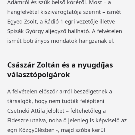
Ádámról és szűk belső köréről. Most – a
hangfelvétel kiszivárogtatója szerint – ismét
Egyed Zsolt, a Rádió 1 egri vezetője illetve
Spisák György aljegyző hallható. A felvételen
ismét botrányos mondatok hangzanak el.
Császár Zoltán és a nyugdíjas
választópolgárok
A felvételen először arról beszélgetnek a
társalgók, hogy nem tudták felépíteni
Csetneki Attila jelöltet – feltehetőleg a
Fideszre utalva, noha ő jelenleg is képviselő az
egri Közgyűlésben -, majd szóba kerül