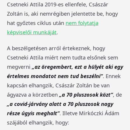
Csetneki Attila 2019-es ellenfele, Császár
Zoltán is, aki nemrégiben jelentette be, hogy
hat győztes ciklus után
nem folytatja
képviselői munkáját
.
A beszélgetésen arról értekeznek, hogy
Csetneki Attila miért nem tudta elsőnek sem
megverni
„az öregembert, ezt a hülyét aki egy
értelmes mondatot nem tud beszélni”
. Ennek
kapcsán elhangzik, Császár Zoltán be van
ágyazva a körzetben
„a 70 pluszosok közt”
, de
„a covid-járvány alatt a 70 pluszosok nagy
része úgyis meghalt”
. Illetve Mirkóczki Ádám
szájából elhangzik, hogy: