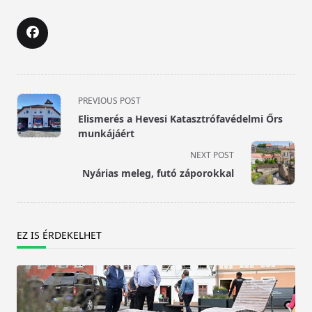
<span
PREVIOUS POST
class="nav-
Elismerés a Hevesi Katasztrófavédelmi Őrs
subtitle
munkájáért
screen-
NEXT POST
reader-
Nyárias meleg, futó záporokkal
text">Page</span>
EZ IS ÉRDEKELHET