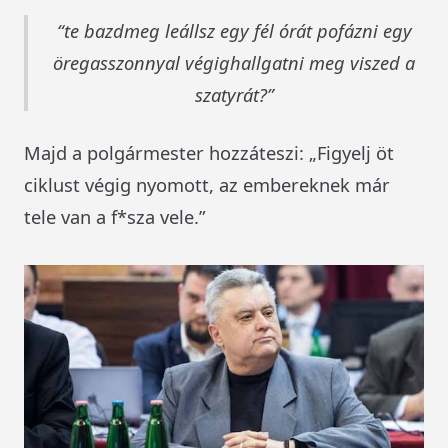
te bazdmeg leállsz egy fél órát pofázni egy
öregasszonnyal végighallgatni meg viszed a
szatyrát?
Majd a polgármester hozzáteszi: „Figyelj öt
ciklust végig nyomott, az embereknek már
tele van a f*sza vele.”