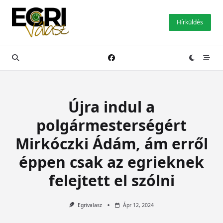
Skip
to
Hírküldés
content
Újra indul a
polgármesterségért
Mirkóczki Ádám, ám erről
éppen csak az egrieknek
felejtett el szólni
Egrivalasz
Ápr 12, 2024