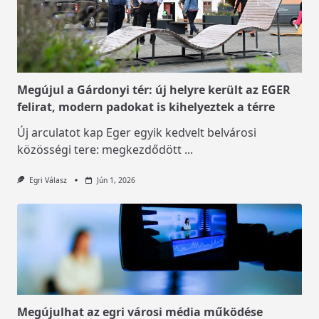
Megújul a Gárdonyi tér: új helyre került az EGER
felirat, modern padokat is kihelyeztek a térre
Új arculatot kap Eger egyik kedvelt belvárosi
közösségi tere: megkezdődött
...
Egri Válasz
Jún 1, 2026
Megújulhat az egri városi média működése