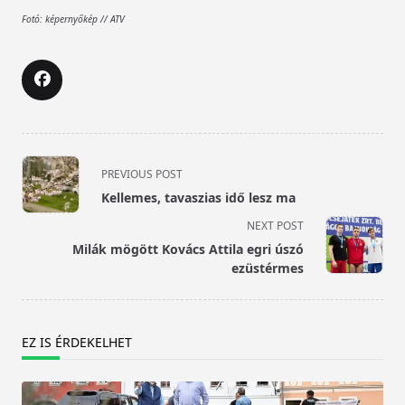
Fotó: képernyőkép // ATV
<span
PREVIOUS POST
class="nav-
Kellemes, tavaszias idő lesz ma
subtitle
NEXT POST
screen-
Milák mögött Kovács Attila egri úszó
reader-
ezüstérmes
text">Page</span>
EZ IS ÉRDEKELHET