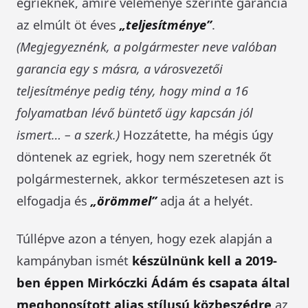
egrieknek, amire véleménye szerinte garancia
az elmúlt öt éves
„teljesítménye”
.
(Megjegyeznénk, a polgármester neve valóban
garancia egy s másra, a városvezetői
teljesítménye pedig tény, hogy mind a 16
folyamatban lévő büntető ügy kapcsán jól
ismert… – a szerk.)
Hozzátette, ha mégis úgy
döntenek az egriek, hogy nem szeretnék őt
polgármesternek, akkor természetesen azt is
elfogadja és
„örömmel”
adja át a helyét.
Túllépve azon a tényen, hogy ezek alapján a
kampányban ismét
készülnünk kell a 2019-
ben éppen Mirkóczki Ádám és csapata által
meghonosított aljas stílusú közbeszédre
az