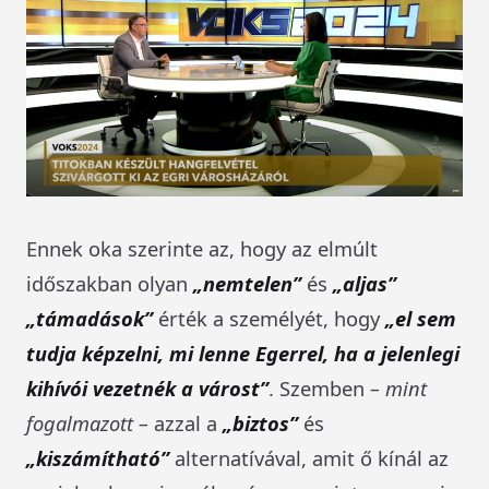
Ennek oka szerinte az, hogy az elmúlt
időszakban olyan
„nemtelen”
és
„aljas”
„támadások”
érték a személyét, hogy
„el sem
tudja képzelni, mi lenne Egerrel, ha a jelenlegi
kihívói vezetnék a várost”
. Szemben
– mint
fogalmazott –
azzal a
„biztos”
és
„kiszámítható”
alternatívával, amit ő kínál az