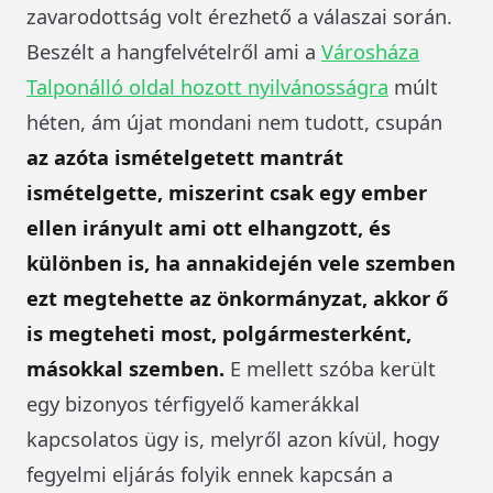
zavarodottság volt érezhető a válaszai során.
Beszélt a hangfelvételről ami a
Városháza
Talponálló oldal hozott nyilvánosságra
múlt
héten, ám újat mondani nem tudott, csupán
az azóta ismételgetett mantrát
ismételgette, miszerint csak egy ember
ellen irányult ami ott elhangzott, és
különben is, ha annakidején vele szemben
ezt megtehette az önkormányzat, akkor ő
is megteheti most, polgármesterként,
másokkal szemben.
E mellett szóba került
egy bizonyos térfigyelő kamerákkal
kapcsolatos ügy is, melyről azon kívül, hogy
fegyelmi eljárás folyik ennek kapcsán a