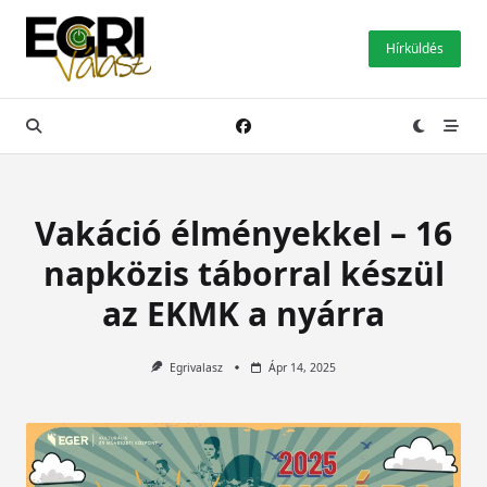
Skip
to
Hírküldés
content
Vakáció élményekkel – 16
napközis táborral készül
az EKMK a nyárra
Egrivalasz
Ápr 14, 2025