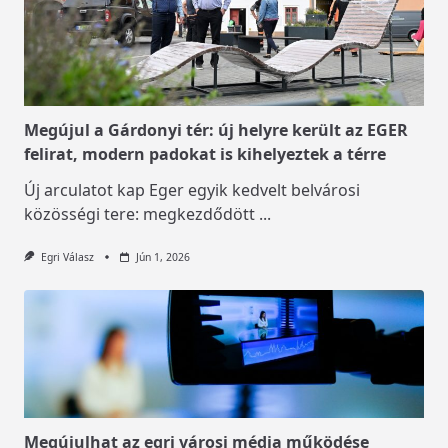
Megújul a Gárdonyi tér: új helyre került az EGER
felirat, modern padokat is kihelyeztek a térre
Új arculatot kap Eger egyik kedvelt belvárosi
közösségi tere: megkezdődött
...
Egri Válasz
Jún 1, 2026
Megújulhat az egri városi média működése