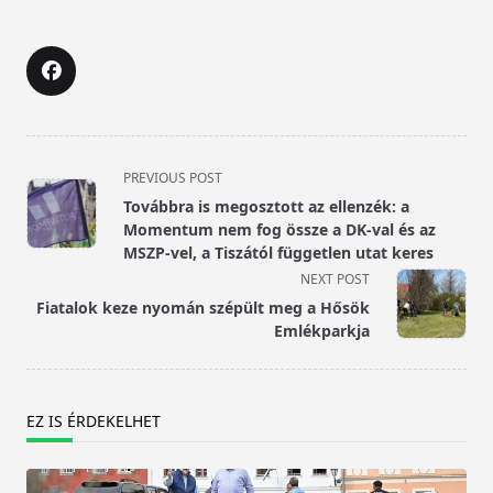
<span
PREVIOUS POST
class="nav-
Továbbra is megosztott az ellenzék: a
subtitle
Momentum nem fog össze a DK-val és az
screen-
MSZP-vel, a Tiszától független utat keres
reader-
NEXT POST
text">Page</span>
Fiatalok keze nyomán szépült meg a Hősök
Emlékparkja
EZ IS ÉRDEKELHET