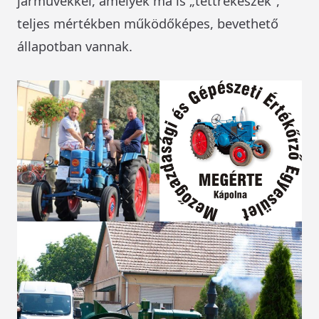
járművekkel, amelyek ma is „tettrekészek”,
teljes mértékben működőképes, bevethető
állapotban vannak.