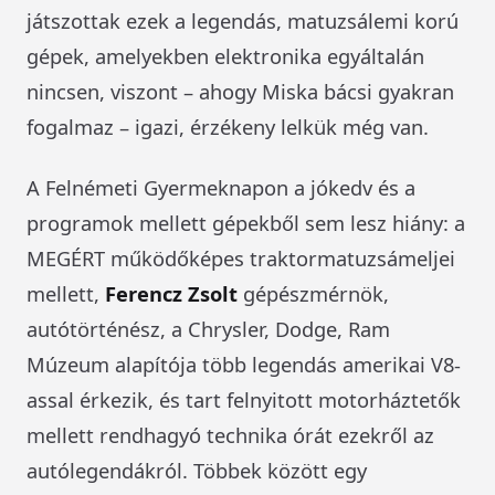
játszottak ezek a legendás, matuzsálemi korú
gépek, amelyekben elektronika egyáltalán
nincsen, viszont – ahogy Miska bácsi gyakran
fogalmaz – igazi, érzékeny lelkük még van.
A Felnémeti Gyermeknapon a jókedv és a
programok mellett gépekből sem lesz hiány: a
MEGÉRT működőképes traktormatuzsámeljei
mellett,
Ferencz Zsolt
gépészmérnök,
autótörténész, a Chrysler, Dodge, Ram
Múzeum alapítója több legendás amerikai V8-
assal érkezik, és tart felnyitott motorháztetők
mellett rendhagyó technika órát ezekről az
autólegendákról. Többek között egy