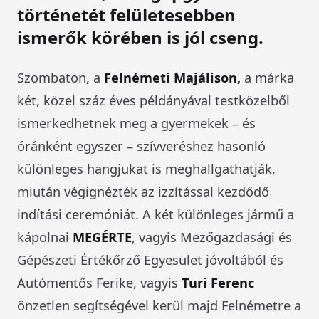
történetét felületesebben
ismerők körében is jól cseng.
Szombaton, a
Felnémeti
Majálison,
a márka
két, közel száz éves példányával testközelből
ismerkedhetnek meg a gyermekek – és
óránként egyszer – szívveréshez hasonló
különleges hangjukat is meghallgathatják,
miután végignézték az izzítással kezdődő
indítási ceremóniát. A két különleges jármű a
kápolnai
MEGÉRTE
, vagyis Mezőgazdasági és
Gépészeti Értékőrző Egyesület jóvoltából és
Autómentős Ferike, vagyis
Turi Ferenc
önzetlen segítségével kerül majd Felnémetre a