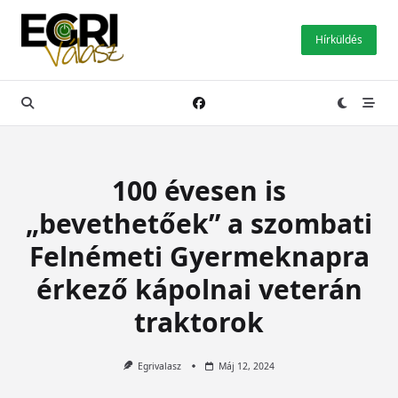
Skip
to
Hírküldés
content
100 évesen is
„bevethetőek” a szombati
Felnémeti Gyermeknapra
érkező kápolnai veterán
traktorok
Egrivalasz
Máj 12, 2024