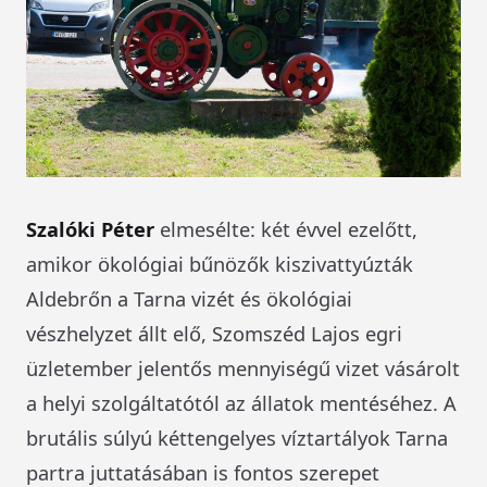
Szalóki Péter
elmesélte: két évvel ezelőtt,
amikor ökológiai bűnözők kiszivattyúzták
Aldebrőn a Tarna vizét és ökológiai
vészhelyzet állt elő, Szomszéd Lajos egri
üzletember jelentős mennyiségű vizet vásárolt
a helyi szolgáltatótól az állatok mentéséhez. A
brutális súlyú kéttengelyes víztartályok Tarna
partra juttatásában is fontos szerepet