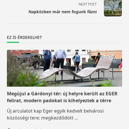
screen-
NEXT POST
reader-
Napközben már nem fogunk fázni
text">Page</span>
EZ IS ÉRDEKELHET
Megújul a Gárdonyi tér: új helyre került az EGER
felirat, modern padokat is kihelyeztek a térre
Új arculatot kap Eger egyik kedvelt belvárosi
közösségi tere: megkezdődött
...