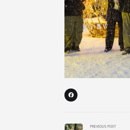
<span
PREVIOUS POST
class="nav-