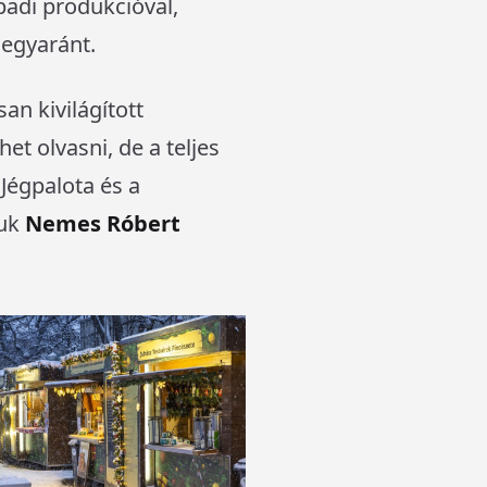
adi produkcióval,
 egyaránt.
an kivilágított
t olvasni, de a teljes
Jégpalota és a
tuk
Nemes Róbert