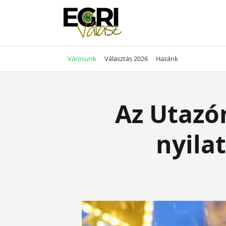
Skip
to
content
Városunk
Választás 2026
Hazánk
Az Utazó
nyila