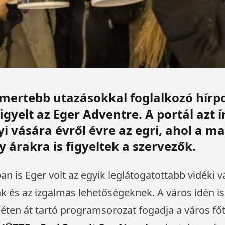
mertebb utazásokkal foglalkozó hírpo
gyelt az Eger Adventre. A portál azt í
i vására évről évre az egri, ahol a m
y árakra is figyeltek a szervezők.
ban is Eger volt az egyik leglátogatottabb vidéki
 és az izgalmas lehetőségeknek. A város idén is 
héten át tartó programsorozat fogadja a város fő