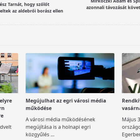
Mirkóczki Ádám és Spi
ész Tarnát, hogy szőlőt
azonnali távozását követ
ltek az aldebrői borász ellen
elyre
Megújulhat az egri városi média
Rendkív
rn
működése
vasárn
re
A városi média működésének
Május 3
dvelt
megújítása is a holnapi egri
országo
közgyűlés
...
Egerben