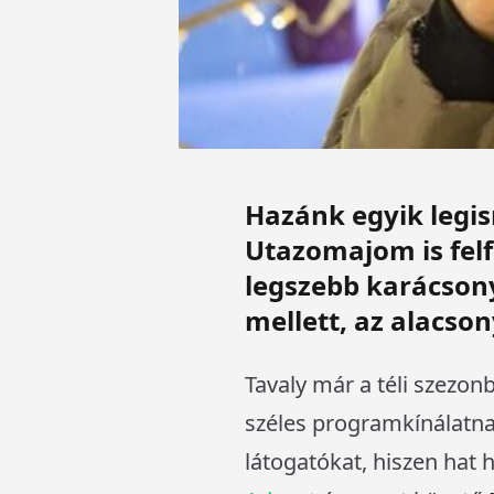
Hazánk egyik legis
Utazomajom is felfi
legszebb karácsony
mellett, az alacson
Tavaly már a téli szezon
széles programkínálatnak
látogatókat, hiszen hat 