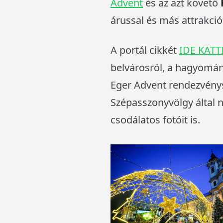
Advent
és az azt követő
árussal és más attrakció
A portál cikkét
IDE KATT
belvárosról, a hagyomány
Eger Advent rendezvénys
Szépasszonyvölgy által n
csodálatos fotóit is.