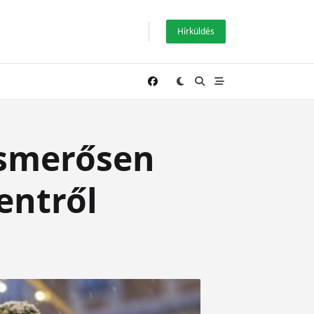
Hírküldés
ismerősen
entről