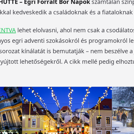
HÜTTE – Egri Forralt Bor Napok
számtalan színp
kkal kedveskedik a családoknak és a fiataloknak
INTVA
lehet elolvasni, ahol nem csak a csodálatos
os egri adventi szokásokról és programokról lehe
orozat kínálatát is bemutatják – nem beszélve a 
yújtott lehetőségekről. A cikk mellé pedig elhoz