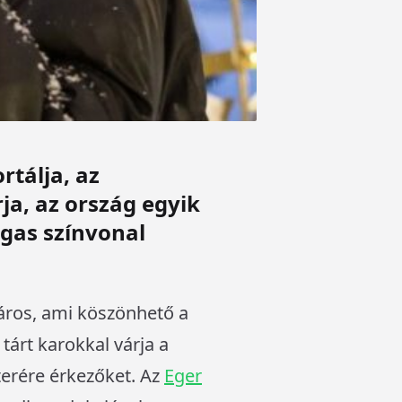
rtálja, az
rja, az ország egyik
agas színvonal
 város, ami köszönhető a
tárt karokkal várja a
terére érkezőket. Az
Eger