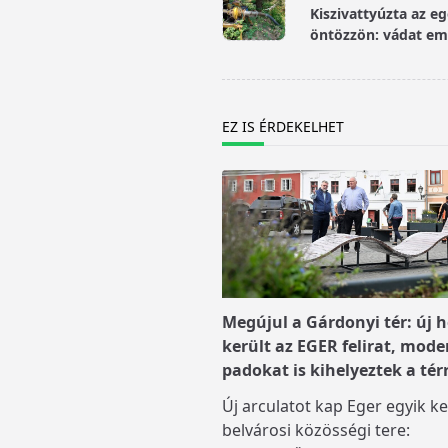
Kiszivattyúzta az eg
subtitle
öntözzön: vádat eme
screen-
reader-
text">Page</span>
EZ IS ÉRDEKELHET
Megújul a Gárdonyi tér: új h
került az EGER felirat, mode
padokat is kihelyeztek a tér
Új arculatot kap Eger egyik ke
belvárosi közösségi tere: