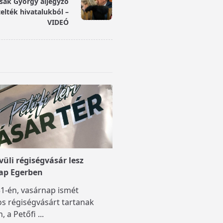
sák György aljegyző
elték hivatalukból –
VIDEÓ
üli régiségvásár lesz
ap Egerben
1-én, vasárnap ismét
s régiségvásárt tartanak
, a Petőfi
...