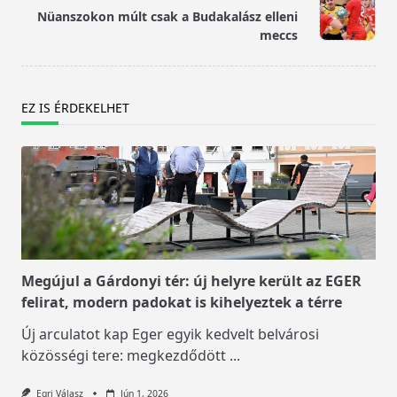
Nüanszokon múlt csak a Budakalász elleni
reader-
meccs
text">Page</span>
EZ IS ÉRDEKELHET
Megújul a Gárdonyi tér: új helyre került az EGER
felirat, modern padokat is kihelyeztek a térre
Új arculatot kap Eger egyik kedvelt belvárosi
közösségi tere: megkezdődött
...
Egri Válasz
Jún 1, 2026