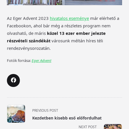
Az Eger Advent 2023
hivatalos eseménye
már elérhető a
Facebookon, ahol bár még a részletes program nem
olvasható, de
máris
közel 13 ezer ember jelezte
részvételi szándékát
városunk méltán híres téli
rendezvénysorozatán.
Fotók forrása:
Eger Advent
<span
PREVIOUS POST
class="nav-
Kezdetben kisebb eső előfordulhat
subtitle
NEXT POST
screen-