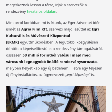
megérkeznek lassan a térre, írják a szervezők a
rendezvény
hivatalos oldalán
.
Mint arról korábban mi is írtunk, az Eger Adventet idén
ismét az
Agria Film Kft.
szervezi majd, ezúttal az
Egri
Kulturális és Művészeti Központtal
(EKMK)
együttműködésben. A legutóbbi közgyűlésen
döntött a képviselőtestület a rendezvény támogatásáról,
összesen
53 millió forintból valósul majd meg
városunk legnagyobb önálló rendezvénysorozata
,
melyben helyet kap egy új betlehem, illetve egy teljesen
új fényinstallációs, az úgynevezett
„egri képeslap”
is.