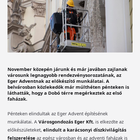
November közepén járunk és már javában zajlanak
városunk legnagyobb rendezvénysorozatának, az
Eger Adventnak az előkészítő munkálatai. A
belvárosban közlekedők már múlthéten pénteken is
láthatták, hogy a Dobó térre megérkeztek az első
faházak.
Pénteken elindultak az Eger Advent építésének
munkálatai. A
Városgondozás Eger Kft.
is elkezdte az
előkészületeket,
elindult a karácsonyi díszkivilágítás
felszerelése
az egész városban és az adventi faházak is