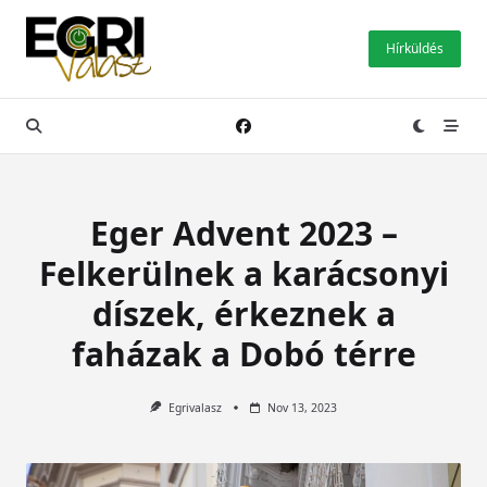
Skip
to
Hírküldés
content
Eger Advent 2023 –
Felkerülnek a karácsonyi
díszek, érkeznek a
faházak a Dobó térre
Egrivalasz
Nov 13, 2023