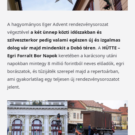
A hagyományos Eger Advent rendezvénysorozat
végeztével
a két ünnep közti időszakban és
szilveszterkor pedig valami egészen új és izgalmas
dolog vár majd mindenkit a Dobó téren
. A
HÜTTE –
Egri Forralt Bor Napok
keretében a karácsony utáni
napokban mintegy 8 millió forintból neves előadók, egri
borászatok, és tűzijáték szerepel majd a repertoárban,
ami gyakorlatilag egy teljesen új rendezvénysorozatot
jelent.