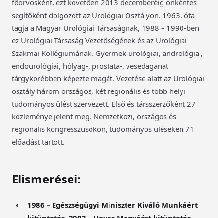
főorvosként, ezt követően 2013 decemberéig önkéntes
segítőként dolgozott az Urológiai Osztályon. 1963. óta
tagja a Magyar Urológiai Társaságnak, 1988 – 1990-ben
ez Urológiai Társaság Vezetőségének és az Urológiai
Szakmai Kollégiumának. Gyermek-urológiai, andrológiai,
endourológiai, hólyag-, prostata-, vesedaganat
tárgykörébben képezte magát. Vezetése alatt az Urológiai
osztály három országos, két regionális és több helyi
tudományos ülést szervezett. Első és társszerzőként 27
közleménye jelent meg. Nemzetközi, országos és
regionális kongresszusokon, tudományos üléseken 71
előadást tartott.
Elismerései:
1986 – Egészségügyi Miniszter Kiváló Munkáért
kitüntetés, 2003 – Heves Megyéért kitüntetés,