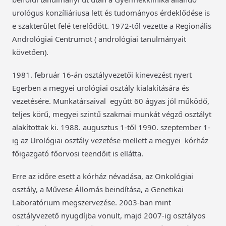
urológus konzíliáriusa lett és tudományos érdeklődése is
e szakterület felé terelődött. 1972-től vezette a Regionális
Andrológiai Centrumot ( andrológiai tanulmányait
követően).
1981. február 16-án osztályvezetői kinevezést nyert
Egerben a megyei urológiai osztály kialakítására és
vezetésére. Munkatársaival együtt 60 ágyas jól működő,
teljes körű, megyei szintű szakmai munkát végző osztályt
alakítottak ki. 1988. augusztus 1-től 1990. szeptember 1-
ig az Urológiai osztály vezetése mellett a megyei kórház
főigazgató főorvosi teendőit is ellátta.
Erre az időre esett a kórház névadása, az Onkológiai
osztály, a Művese Állomás beindítása, a Genetikai
Laboratórium megszervezése. 2003-ban mint
osztályvezető nyugdíjba vonult, majd 2007-ig osztályos