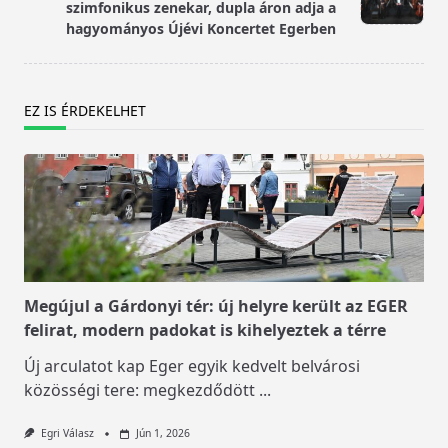
text">Page</span>
szimfonikus zenekar, dupla áron adja a
hagyományos Újévi Koncertet Egerben
EZ IS ÉRDEKELHET
Megújul a Gárdonyi tér: új helyre került az EGER
felirat, modern padokat is kihelyeztek a térre
Új arculatot kap Eger egyik kedvelt belvárosi
közösségi tere: megkezdődött
...
Egri Válasz
Jún 1, 2026