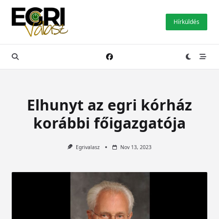
Skip
to
Hírküldés
content
Elhunyt az egri kórház
korábbi főigazgatója
Egrivalasz
Nov 13, 2023