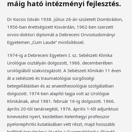
máig ható intézményi fejlesztés.
Dr Kocsis István 1938. július 26-án született Dombrádon,
1956-ban érettségizett Kisvárdán, 1962-ben szerzett
orvos-doktori diplomát a Debreceni Orvostudományi
Egyetemen „Cum Laude” minősítéssel.
1974-ig a Debreceni Egyetem I. sz. Sebészeti Klinika
Urológiai osztályán dolgozott, 1966. decemberében
urológiából szakvizsgázott. A Sebészeti Klinikán 11 éven
át a sebészeti és traumatológiai sürgősségi
betegellátásban és az anaesthesiológiai szolgálatban
dolgozott. 1974-ben alapító tagja volt az Urológiai
Klinikának, ahol 1981. február 16-ig dolgozott. 1966.
április 20-tól tanársegédi, 1976. április 1-től adjunktusi
kinevezést nyert, kezdetben Kelenhegyi professzor
pyelonephritis kutatásában vett részt, majd hosszabb
belföldi tanulmányi út után a Gyermekklinika állandó