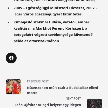
2005 – Egészségügyi Miniszteri Dicséret, 2007 –
Eger Város Egészségügyért kitüntetés.
Kimagasló szakmai tudása, vezetői, emberi
kvalitása, a Markhot Ferenc Kórházért, a
betegekért végzett tevékenysége követendő
példa az orvosszakmában.
<span
PREVIOUS POST
class="nav-
Nüanszokon múlt csak a Budakalász elleni
subtitle
meccs
screen-
NEXT POST
reader-
Idén Újévkor az egri helyett egy idegen