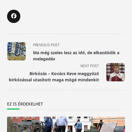
<span
PREVIOUS POST
class="nav-
Ma még szeles lesz az idő, de elkezdődik a
subtitle
melegedés
screen-
NEXT POST
reader-
Birkózás – Kovács Keve meggyőző
text">Page</span>
birkózással utasított maga mögé mindenkit
EZ IS ÉRDEKELHET