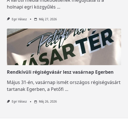
A városi média működésének megújítása is a
holnapi egri közgyűlés
...
Egri Válasz
Máj 27, 2026
Rendkívüli régiségvásár lesz vasárnap Egerben
Május 31-én, vasárnap ismét országos régiségvásárt
tartanak Egerben, a Petőfi
...
Egri Válasz
Máj 26, 2026