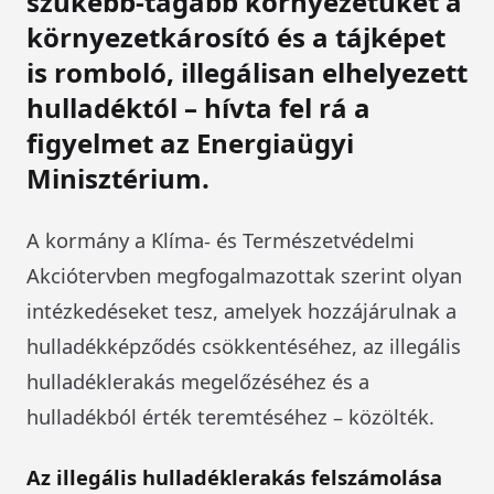
szűkebb-tágabb környezetüket a
környezetkárosító és a tájképet
is romboló, illegálisan elhelyezett
hulladéktól – hívta fel rá a
figyelmet az Energiaügyi
Minisztérium.
A kormány a Klíma- és Természetvédelmi
Akciótervben megfogalmazottak szerint olyan
intézkedéseket tesz, amelyek hozzájárulnak a
hulladékképződés csökkentéséhez, az illegális
hulladéklerakás megelőzéséhez és a
hulladékból érték teremtéséhez – közölték.
Az illegális hulladéklerakás felszámolása