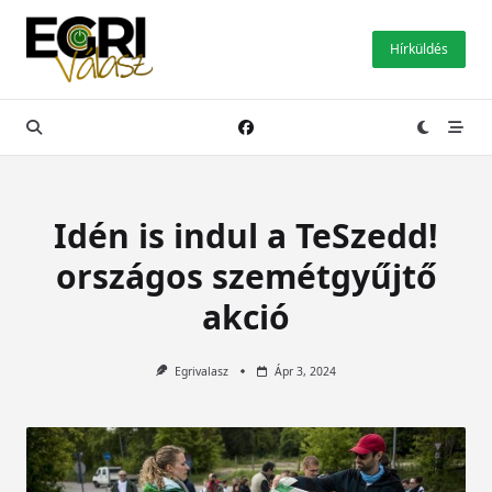
Skip
to
Hírküldés
content
Idén is indul a TeSzedd!
országos szemétgyűjtő
akció
Egrivalasz
Ápr 3, 2024