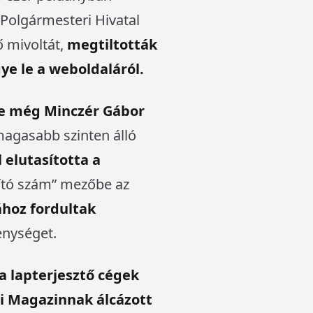
 Polgármesteri Hivatal
ő mivoltát,
megtiltották
ye le a weboldaláról.
de még Minczér Gábor
 magasabb szinten álló
 elutasította a
sító szám” mezőbe az
ához fordultak
kenységet.
 a lapterjesztő cégek
ri Magazinnak álcázott