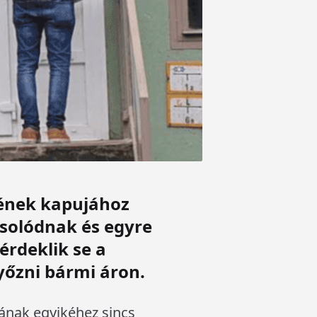
tének kapujához
csolódnak és egyre
érdeklik se a
yőzni bármi áron.
ának egyikéhez sincs