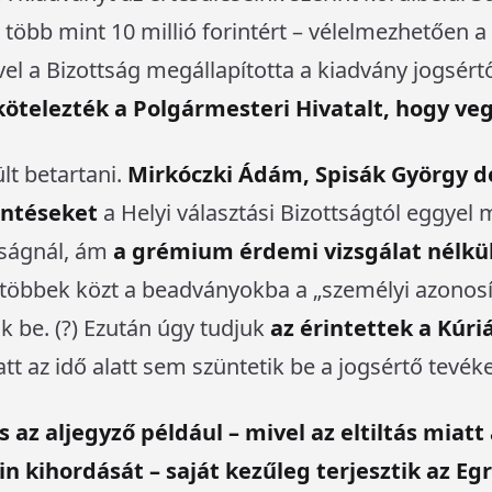
 több mint 10 millió forintért – vélelmezhetően a
l a Bizottság megállapította a kiadvány jogsért
kötelezték a Polgármesteri Hivatalt, hogy veg
lt betartani.
Mirkóczki Ádám, Spisák György 
öntéseket
a Helyi választási Bizottságtól eggyel
ttságnál, ám
a grémium érdemi vizsgálat nélkül
l többek közt a beadványokba a „személyi azono
ák be. (?) Ezután úgy tudjuk
az érintettek a Kúri
latt az idő alatt sem szüntetik be a jogsértő tevé
az aljegyző például – mivel az eltiltás miatt
n kihordását – saját kezűleg terjesztik az Eg