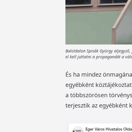
Baloldalon Spisák György aljegyző, 
el kell juttatni a propagandát a vál
És ha mindez önmagánam
egyébként köztájékoztat
a többszörösen törvénysé
terjesztik az egyébként 