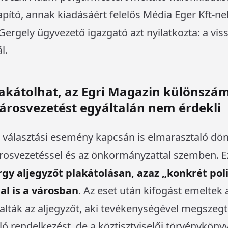
apító, annak kiadásáért felelős Média Eger Kft-ne
Gergely ügyvezető igazgató azt nyilatkozta: a viss
l.
akátolhat, az Egri Magazin különszám
városvezetést egyáltalán nem érdekli
 választási esemény kapcsán is elmarasztaló dönt
árosvezetéssel és az önkormányzattal szemben. Ez
rgy aljegyzőt plakátolásan, azaz „konkrét pol
l is a városban
. Az eset után kifogást emeltek 
lták az aljegyzőt, aki tevékenységével megszegt
ó rendelkezést, de a köztisztviselői törvénykön