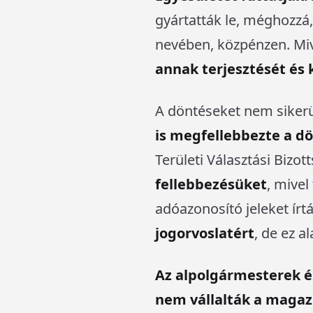
gyártatták le, méghozzá,
nevében, közpénzen. Mive
annak terjesztését és 
A döntéseket nem sikerü
is megfellebbezte a d
Területi Választási Bizo
fellebbezésüket
, mive
adóazonosító jeleket írt
jogorvoslatért
, de ez a
Az alpolgármesterek és 
nem vállalták a magazi