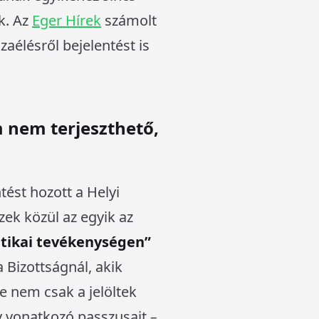
k. Az
Eger Hírek
számolt
zaélésről bejelentést is
 nem terjeszthető,
ést hozott a Helyi
ek közül az egyik az
itikai tevékenységen”
a Bizottságnál, akik
e nem csak a jelöltek
yv vonatkozó passzusait
–