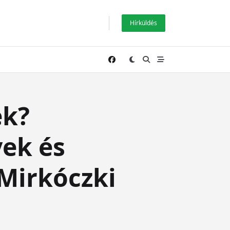
Hírküldés
ek?
ek és
Mirkóczki