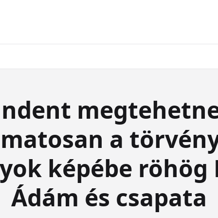
ndent megtehetn
amatosan a törvény
lyok képébe röhög 
Ádám és csapata