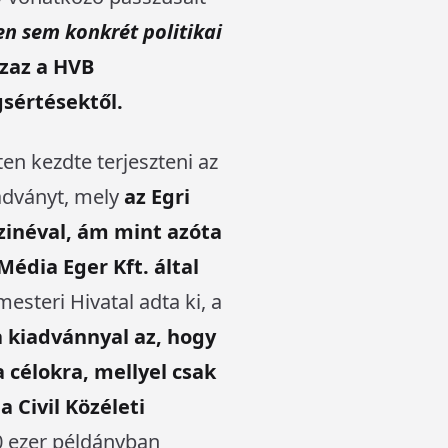
n sem konkrét politikai
azaz a HVB
gsértésektől.
en kezdte terjeszteni az
iadványt, mely
az Egri
zinéval, ám mint azóta
Média Eger Kft. által
esteri Hivatal adta ki, a
 kiadvánnyal az, hogy
célokra, mellyel csak
a Civil Közéleti
30 ezer példányban