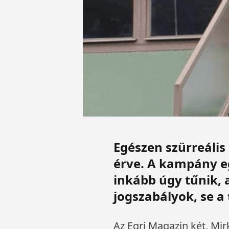
Egészen szürreális
érve. A kampány eg
inkább úgy tűnik, 
jogszabályok, se a
Az Egri Magazin két, Mi