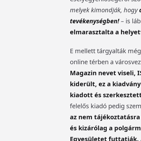
melyek kimondják, hogy
tevékenységben!
–
is lá
elmarasztalta a helyett
E mellett tárgyalták még
online térben a városvez
Magazin nevet viseli,
kiderült, ez a kiadvány
kiadott és szerkesztet
felelős kiadó pedig sz
az nem tájékoztatásra
és kizárólag a polgármes
Egyesületet futtatják.