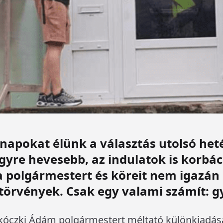
 napokat élünk a választás utolsó he
yre hevesebb, az indulatok is korbá
a polgármestert és köreit nem igazán 
 törvények. Csak egy valami számít: g
rkóczki Ádám polgármestert méltató különkiadás