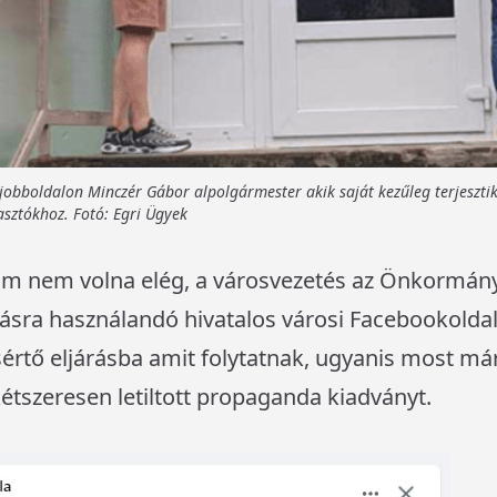
jobboldalon Minczér Gábor alpolgármester akik saját kezűleg terjesztik
asztókhoz. Fotó: Egri Ügyek
 nem volna elég, a városvezetés az Önkormányz
ásra használandó hivatalos városi Facebookoldalt
rtő eljárásba amit folytatnak, ugyanis most már 
kétszeresen letiltott propaganda kiadványt.