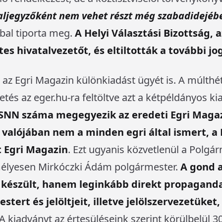
aljegyzőként nem vehet részt még szabadidejébe
bbal tiporta meg.
A Helyi Választási Bizottság, 
es hivatalvezetőt, és eltiltották a további jo
 az Egri Magazin különkiadást ügyét is. A múlthét
etés az eger.hu-ra feltöltve azt a kétpéldányos k
 ISNN száma megegyezik az eredeti Egri Maga
 valójában nem a minden egri által ismert, a 
t Egri Magazin
. Ezt ugyanis közvetlenül a Polgárm
emélyesen Mirkóczki Ádám polgármester.
A gond a
 készült, hanem leginkább direkt propaganda 
tert és jelöltjeit, illetve jelölszervezetüket, 
A kiadványt az értesüléseink szerint körülbelül 