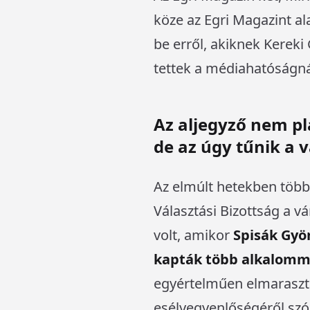
köze az Egri Magazint al
be erről, akiknek Kereki 
tettek a médiahatóságná
Az aljegyző nem pl
de az úgy tűnik a 
Az elmúlt hetekben több
Választási Bizottság a v
volt, amikor
Spisák Gyö
kapták több alkalomma
egyértelműen elmaraszta
esélyegyenlőségéről szól