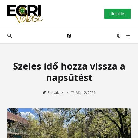
Skip
to
Hírküldés
content
Szeles idő hozza vissza a
napsütést
Egrivalasz
Máj 12, 2024