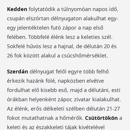
Kedden
folytatódik a túlnyomóan napos idő,
csupán elszórtan délnyugaton alakulhat egy-
egy jelentéktelen futó zápor a nap első
felében. Többfelé élénk lesz a keleties szél.
Sokfelé hűvös lesz a hajnal, de délután 20 és
26 fok között alakul a csúcshőmérséklet.
Szerdán
délnyugat felől egyre több felhő
érkezik hazánk fölé, napközben elvétve
fordulhat elő kisebb eső, majd a délutáni, esti
órákban helyenként zápor, zivatar kialakulhat.
Az élénk, erős délkeleti szélben délután 21-27
fokot mutathatnak a hőmérők.
Csütörtökön
a
keleti és az északkeleti tájak kivételével