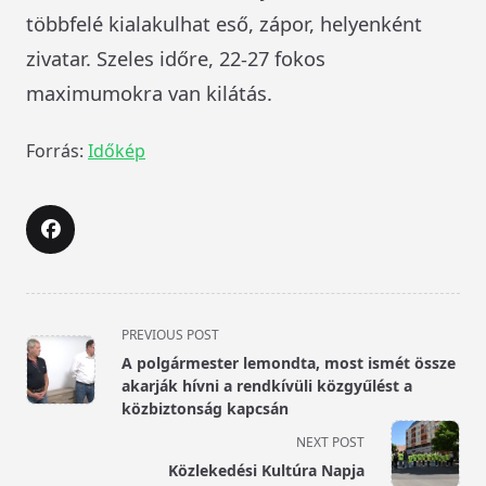
többfelé kialakulhat eső, zápor, helyenként
zivatar. Szeles időre, 22-27 fokos
maximumokra van kilátás.
Forrás:
Időkép
<span
PREVIOUS POST
class="nav-
A polgármester lemondta, most ismét össze
subtitle
akarják hívni a rendkívüli közgyűlést a
screen-
közbiztonság kapcsán
reader-
NEXT POST
text">Page</span>
Közlekedési Kultúra Napja