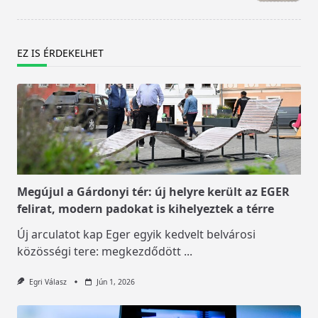
EZ IS ÉRDEKELHET
Megújul a Gárdonyi tér: új helyre került az EGER
felirat, modern padokat is kihelyeztek a térre
Új arculatot kap Eger egyik kedvelt belvárosi
közösségi tere: megkezdődött
...
Egri Válasz
Jún 1, 2026