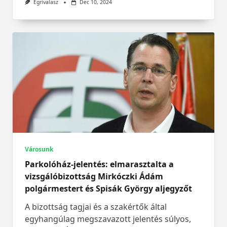
Egrivalasz
Dec 10, 2024
Városunk
Parkolóház-jelentés: elmarasztalta a
vizsgálóbizottság Mirkóczki Ádám
polgármestert és Spisák György aljegyzőt
A bizottság tagjai és a szakértők által
egyhangúlag megszavazott jelentés súlyos,