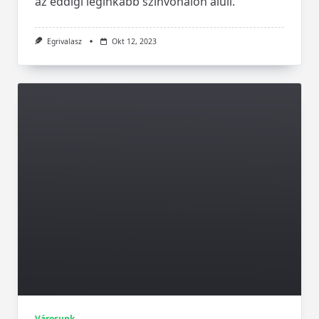
az eddigi leginkább színvonalon aluli.
Egrivalasz
Okt 12, 2023
Városunk