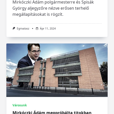
Mirkóczki Ádám polgármesterre és Spisák
György aljegyzőre nézve erősen terhelő
megállapításokat is rögzít.
Egrivalasz
Ápr 11, 2024
Városunk
Mirkóczki Ádám megpróbálta titokban