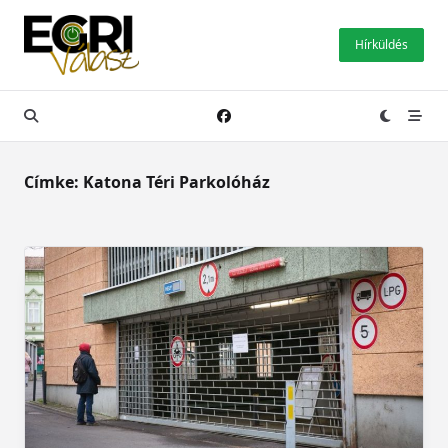
Skip
to
Hírküldés
content
Címke:
Katona Téri Parkolóház