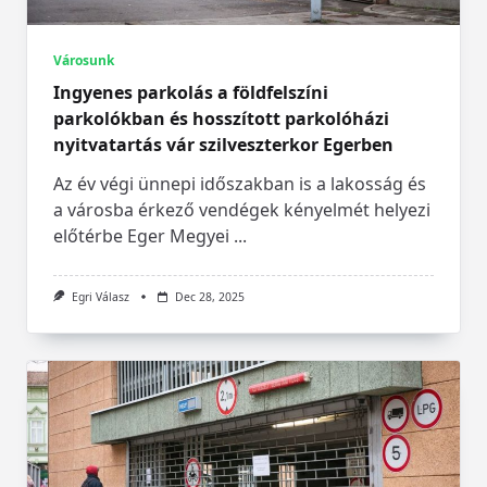
Városunk
Ingyenes parkolás a földfelszíni
parkolókban és hosszított parkolóházi
nyitvatartás vár szilveszterkor Egerben
Az év végi ünnepi időszakban is a lakosság és
a városba érkező vendégek kényelmét helyezi
előtérbe Eger Megyei
...
Egri Válasz
Dec 28, 2025