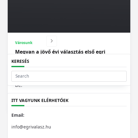
1
2
Városunk
Megvan a jövő évi választás első egri
polgármesterjelölte – VIDEÓ
KERESÉS
A hírt a Momentum Mozgalom elnöke,
Gelencsér Ferenc közösségi oldalán jelentette
Search
be.
for:
ITT VAGYUNK ELÉRHETŐEK
Egrivalasz
Júl 2, 2023
Email:
info@egrivalasz.hu