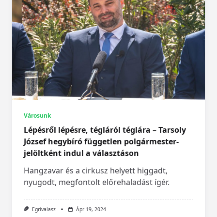
Városunk
Lépésről lépésre, tégláról téglára – Tarsoly
József hegybíró független polgármester-
jelöltként indul a választáson
Hangzavar és a cirkusz helyett higgadt,
nyugodt, megfontolt előrehaladást ígér.
Egrivalasz
Ápr 19, 2024