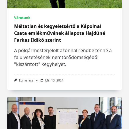
Városunk
Méltatlan és kegyeletsértő a Kápolnai
Csata emlékművének állapota Hajdúné
Farkas Ildikó szerint
A polgármesterjelölt azonnal rendbe tenné a
falu vezetésének nemtörődömségéből
"kiszárított" kegyhelyet.
Egrivalasz
Máj 13, 2024