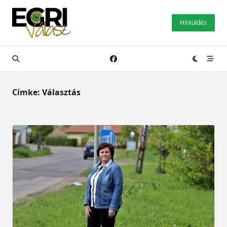
Skip
to
Hírküldés
content
Címke:
Választás