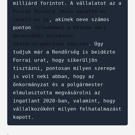
milliárd forintot. A vállalatot az a 
Forrai Richárd János vezette és 
vezeti ma is
, akinek neve számos 
ponton 
felbukkant a Katona téri 
parkolóház botrányos 
háttértárgyalásai kapcsán
. Úgy 
tudjuk már a Rendőrség is beidézte 
Forrai urat, hogy sikerüljön 
tisztázni, pontosan milyen szerepe 
is volt neki abban, hogy az 
önkormányzat és a polgármester 
elmulasztotta megvásárolni az 
ingatlant 2020-ban, valamint, hogy 
vállalkozóként milyen felhatalmazást 
kapott.