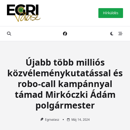
Skip
to
Hírküldés
content
Újabb több milliós
közvéleménykutatással és
robo-call kampánnyal
támad Mirkóczki Ádám
polgármester
Egrivalasz
Máj 14, 2024