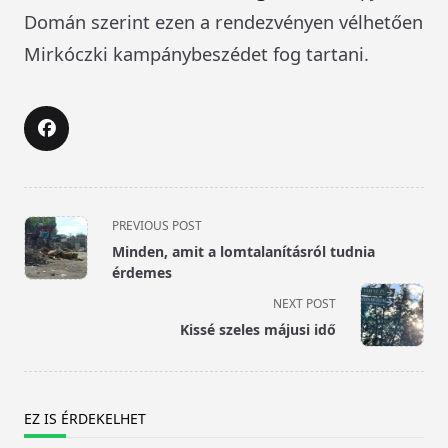
Domán szerint ezen a rendezvényen vélhetően
Mirkóczki kampánybeszédet fog tartani.
<span
PREVIOUS POST
class="nav-
Minden, amit a lomtalanításról tudnia
subtitle
érdemes
screen-
NEXT POST
reader-
Kissé szeles májusi idő
text">Page</span>
EZ IS ÉRDEKELHET