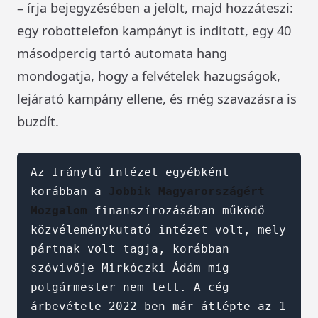
– írja bejegyzésében a jelölt, majd hozzáteszi:
egy robottelefon kampányt is indított, egy 40
másodpercig tartó automata hang
mondogatja, hogy a felvételek hazugságok,
lejárató kampány ellene, és még szavazásra is
buzdít.
Az Iránytű Intézet egyébként 
korábban a 
Jobbik Magyarországért 
Mozgalom
 finanszírozásában működő 
közvéleménykutató intézet volt, mely 
pártnak volt tagja, korábban 
szóvivője Mirkóczki Ádám míg 
polgármester nem lett. A cég 
árbevétele 2022-ben már átlépte az 1 