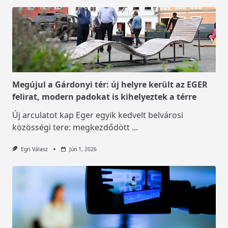
Megújul a Gárdonyi tér: új helyre került az EGER
felirat, modern padokat is kihelyeztek a térre
Új arculatot kap Eger egyik kedvelt belvárosi
közösségi tere: megkezdődött
...
Egri Válasz
Jún 1, 2026