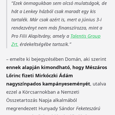
Ezek önmagukban sem olcsó mulatságok, de
hát a Lenkey házból csak maradt egy kis
tartalék. Már csak azért is, mert a június 3-i
rendezvényt nem más finanszírozza, mint a
Pro Filii Alapítvány, amely a
Talentis Group
Z
rt.
érdekeltségébe tartozik.
– emelte ki bejegyzésében Domán, aki szerint
ennek alapján kimondható, hogy Mészáros
Lőrinc fizeti Mirkóczki Ádám
nagyszínpados kampányeseményét
, utalva
ezzel a Körcsarnokban a Nemzeti
Összetartozás Napja alkalmából
megrendezett Hunyady Sándor
Feketeszárú