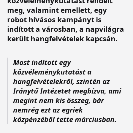
közvéleménykutatást rendelt
meg, valamint emellett, egy
robot hívásos kampányt is
indított a városban, a napvilágra
került hangfelvételek kapcsán.
Most indított egy
közvéleménykutatást a
hangfelvételekről, szintén az
Iránytű Intézetet megbízva, ami
megint nem kis összeg, bár
nemrég ezt az egriek
közpénzéből tette márciusban.