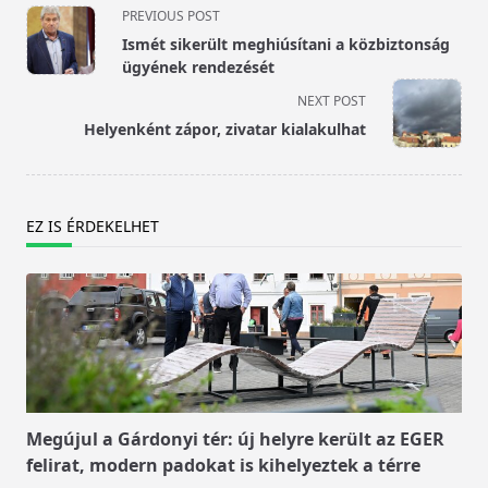
<span
PREVIOUS POST
class="nav-
Ismét sikerült meghiúsítani a közbiztonság
subtitle
ügyének rendezését
screen-
NEXT POST
reader-
Helyenként zápor, zivatar kialakulhat
text">Page</span>
EZ IS ÉRDEKELHET
Megújul a Gárdonyi tér: új helyre került az EGER
felirat, modern padokat is kihelyeztek a térre