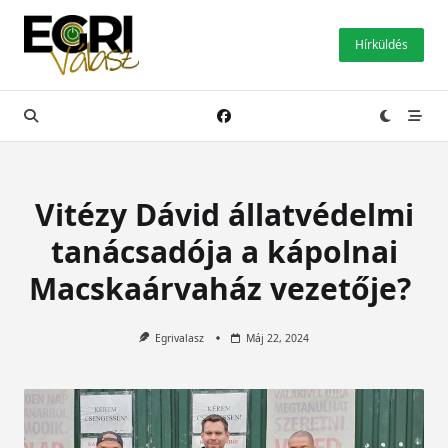
Skip
to
Hírküldés
content
Vitézy Dávid állatvédelmi
tanácsadója a kápolnai
Macskaárvaház vezetője?
Egrivalasz
Máj 22, 2024