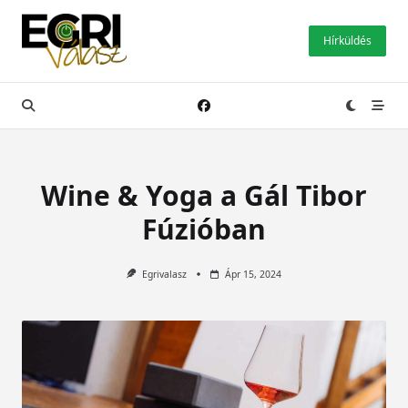
Skip
to
Hírküldés
content
Wine & Yoga a Gál Tibor
Fúzióban
Egrivalasz
Ápr 15, 2024