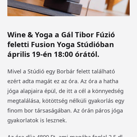
Wine & Yoga a Gál Tibor Fúzió
feletti Fusion Yoga Stúdióban
április 19-én 18:00 órától.
Mivel a Stúdió egy Borbár felett található
ezért adta magát ez az óra. Az óra a hatha
jóga alapjaira épül, de itt a cél a könnyedség
megtalálása, kötöttség nélküli gyakorlás egy
finom bor társaságában. Az órán páros jóga
gyakorlatok is lesznek.
Az óra díja 4800 Ft, ami magába foglal 2,5 dl