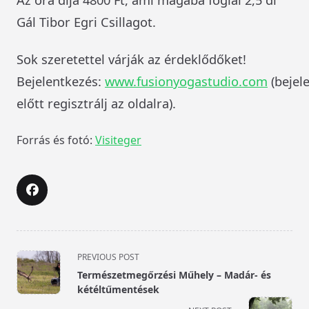
Gál Tibor Egri Csillagot.
Sok szeretettel várják az érdeklődőket!
Bejelentkezés:
www.fusionyogastudio.com
(bejel
előtt regisztrálj az oldalra).
Forrás és fotó:
Visiteger
<span
PREVIOUS POST
class="nav-
Természetmegőrzési Műhely – Madár- és
subtitle
kétéltűmentések
screen-