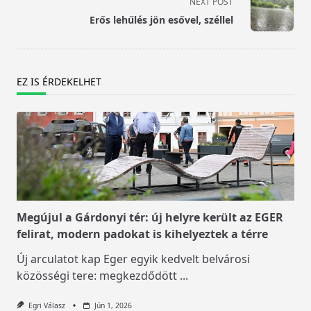
NEXT POST
reader-
Erős lehűlés jön esővel, széllel
text">Page</span>
EZ IS ÉRDEKELHET
Megújul a Gárdonyi tér: új helyre került az EGER
felirat, modern padokat is kihelyeztek a térre
Új arculatot kap Eger egyik kedvelt belvárosi
közösségi tere: megkezdődött
...
Egri Válasz
Jún 1, 2026